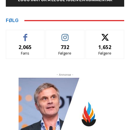
FØLG
2,065
732
1,652
Fans
Følgere
Følgere
- Annonse -