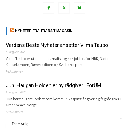
NYHETER FRA TRANSIT MAGASIN
Verdens Beste Nyheter ansetter Vilma Taubo
8. august 2026
Vilma Taubo er utdannet journalist og har jobbet for NRK, Nationen,
Klassekampen, Røverradioen og Svalbardsposten.
Redaksjonen
Juni Haugan Holden er ny rådgiver i ForUM
8. august 2026
Hun har tidligere jobbet som kommunikasjonsrådgiver og fagrådgiver i
Greenpeace Norge.
Redaksjonen
Dine valg:
Journalist fra Vietnam idømt 7 års fengsel