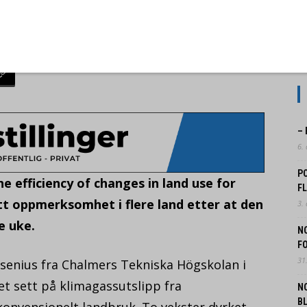
18
–
6.
P
e efficiency of changes in land use for
F
tt oppmerksomhet i flere land etter at den
3.
e uke.
N
FO
31.
rsenius fra Chalmers Tekniska Högskolan i
t sett på klimagassutslipp fra
N
B
nvensjonelt landbruk. To vekster dyrket