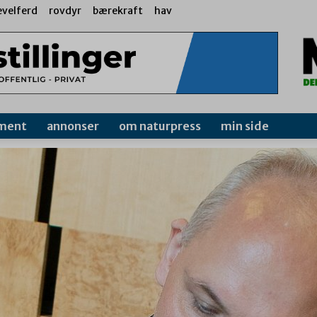
evelferd
rovdyr
bærekraft
hav
ment
annonser
om naturpress
min side