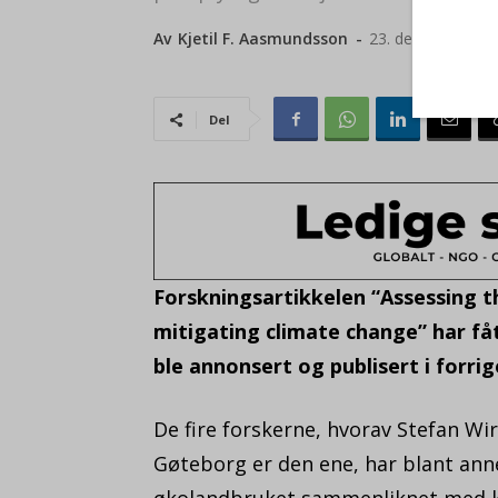
Av
Kjetil F. Aasmundsson
-
23. desember 20
Del
Forskningsartikkelen “Assessing th
mitigating climate change” har få
ble annonsert og publisert i forrig
De fire forskerne, hvorav Stefan Wi
Gøteborg er den ene, har blant anne
økolandbruket sammenliknet med ko