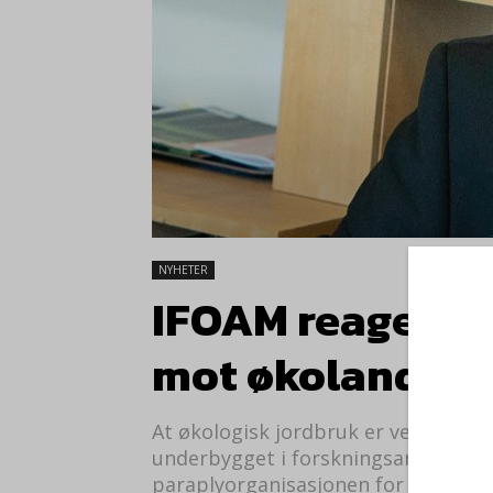
NYHETER
IFOAM reagerer
mot økolandbru
At økologisk jordbruk er verre for k
underbygget i forskningsartikkelen 
paraplyorganisasjonen for økologis