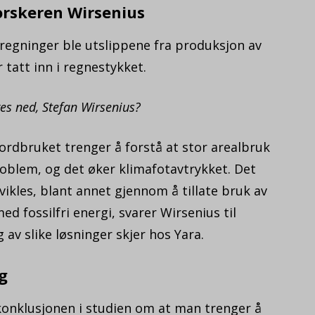
forskeren Wirsenius
eregninger ble utslippene fra produksjon av
tatt inn i regnestykket.
ges ned, Stefan Wirsenius?
jordbruket trenger å forstå at stor arealbruk
blem, og det øker klimafotavtrykket. Det
ikles, blant annet gjennom å tillate bruk av
d fossilfri energi, svarer Wirsenius til
 av slike løsninger skjer hos Yara.
g
konklusjonen i studien om at man trenger å