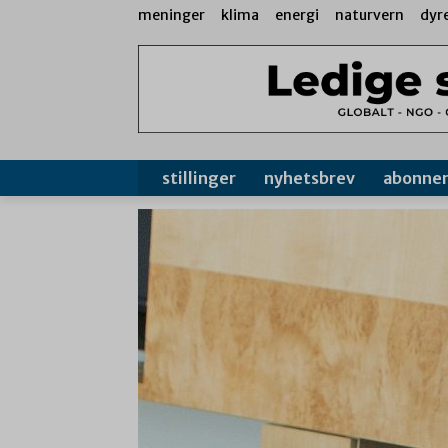
meninger
klima
energi
naturvern
dyr
stillinger
nyhetsbrev
abonne