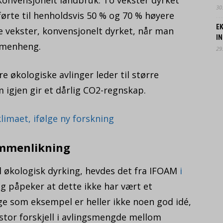
30.
 førte til henholdsvis 50 % og 70 % høyere
EK
e vekster, konvensjonelt dyrket, når man
IN
ammenheng.
29.
e økologiske avlinger leder til større
 igjen gir et dårlig CO2-regnskap.
limaet, ifølge ny forskning
ammenlikning
il økologisk dyrking, hevdes det fra IFOAM
i
 påpeker at dette ikke har vært et
ge som eksempel er heller ikke noen god idé,
 stor forskjell i avlingsmengde mellom