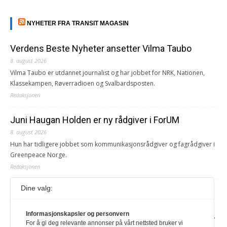
NYHETER FRA TRANSIT MAGASIN
Verdens Beste Nyheter ansetter Vilma Taubo
8. august 2026
Vilma Taubo er utdannet journalist og har jobbet for NRK, Nationen,
Klassekampen, Røverradioen og Svalbardsposten.
Redaksjonen
Juni Haugan Holden er ny rådgiver i ForUM
8. august 2026
Hun har tidligere jobbet som kommunikasjonsrådgiver og fagrådgiver i
Greenpeace Norge.
Redaksjonen
Dine valg:
Journalist fra Vietnam idømt 7 års fengsel
5. august 2026
Informasjonskapsler og personvern
Kommunistpartiet i Vietnam har total kontroll over alle offisielle medier,
For å gi deg relevante annonser på vårt nettsted bruker vi
aviser, TV- og radiokanaler. For å lese denne må du ha abonnement