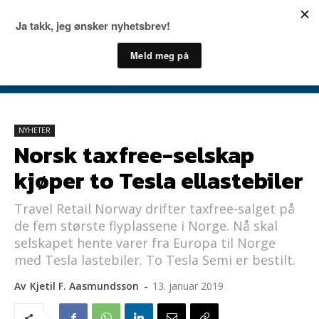
NYHETER
Norsk taxfree-selskap
kjøper to Tesla ellastebiler
Travel Retail Norway drifter taxfree-salget på
de fem største flyplassene i Norge. Nå skal
selskapet hente varer fra Europa til Norge
med Tesla lastebiler. To Tesla Semi er bestilt.
Av
Kjetil F. Aasmundsson
-
13. januar 2019