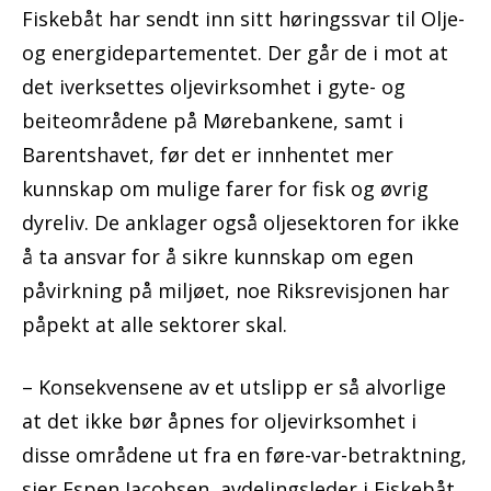
Fiskebåt har sendt inn sitt høringssvar til Olje-
og energidepartementet. Der går de i mot at
det iverksettes oljevirksomhet i gyte- og
beiteområdene på Mørebankene, samt i
Barentshavet, før det er innhentet mer
kunnskap om mulige farer for fisk og øvrig
dyreliv. De anklager også oljesektoren for ikke
å ta ansvar for å sikre kunnskap om egen
påvirkning på miljøet, noe Riksrevisjonen har
påpekt at alle sektorer skal.
– Konsekvensene av et utslipp er så alvorlige
at det ikke bør åpnes for oljevirksomhet i
disse områdene ut fra en føre-var-betraktning,
sier Espen Jacobsen, avdelingsleder i Fiskebåt.