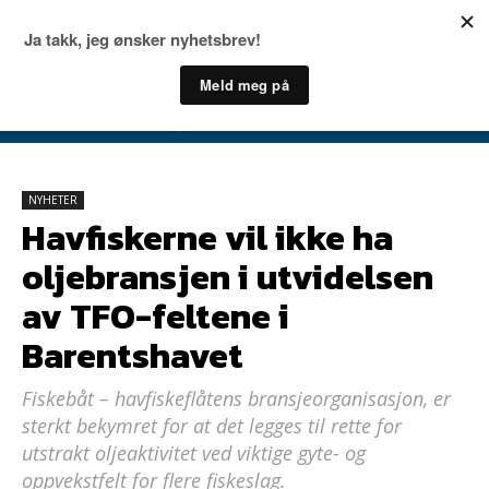
NYHETER
Havfiskerne vil ikke ha
oljebransjen i utvidelsen
av TFO-feltene i
Barentshavet
Fiskebåt – havfiskeflåtens bransjeorganisasjon, er
sterkt bekymret for at det legges til rette for
utstrakt oljeaktivitet ved viktige gyte- og
oppvekstfelt for flere fiskeslag.