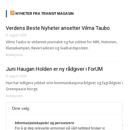
NYHETER FRA TRANSIT MAGASIN
Verdens Beste Nyheter ansetter Vilma Taubo
8. august 2026
Vilma Taubo er utdannet journalist og har jobbet for NRK, Nationen,
Klassekampen, Røverradioen og Svalbardsposten.
Redaksjonen
Juni Haugan Holden er ny rådgiver i ForUM
8. august 2026
Hun har tidligere jobbet som kommunikasjonsrådgiver og fagrådgiver i
Greenpeace Norge.
Redaksjonen
Dine valg:
Journalist fra Vietnam idømt 7 års fengsel
5. august 2026
Informasjonskapsler og personvern
Kommunistpartiet i Vietnam har total kontroll over alle offisielle medier,
For å gi deg relevante annonser på vårt nettsted bruker vi
aviser, TV- og radiokanaler. For å lese denne må du ha abonnement