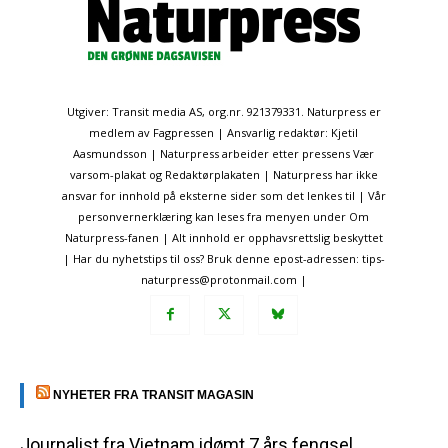
Utgiver: Transit media AS, org.nr. 921379331. Naturpress er
medlem av Fagpressen | Ansvarlig redaktør: Kjetil
Aasmundsson | Naturpress arbeider etter pressens Vær
varsom-plakat og Redaktørplakaten | Naturpress har ikke
ansvar for innhold på eksterne sider som det lenkes til | Vår
personvernerklæring kan leses fra menyen under Om
Naturpress-fanen | Alt innhold er opphavsrettslig beskyttet
| Har du nyhetstips til oss? Bruk denne epost-adressen: tips-
naturpress@protonmail.com |
NYHETER FRA TRANSIT MAGASIN
Journalist fra Vietnam idømt 7 års fengsel