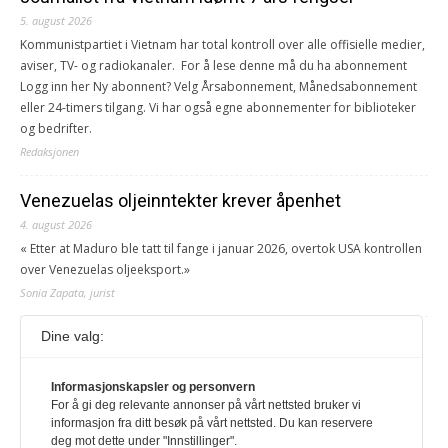
5. august 2026
Kommunistpartiet i Vietnam har total kontroll over alle offisielle medier,
aviser, TV- og radiokanaler. For å lese denne må du ha abonnement
Logg inn her Ny abonnent? Velg Årsabonnement, Månedsabonnement
eller 24-timers tilgang. Vi har også egne abonnementer for biblioteker
og bedrifter.
Redaksjonen
Venezuelas oljeinntekter krever åpenhet
4. august 2026
« Etter at Maduro ble tatt til fange i januar 2026, overtok USA kontrollen
over Venezuelas oljeeksport.»
Sonia Zapata, jurist
Dine valg:
117,8 millioner er på flukt, en nedgang fra forrige
år
Informasjonskapsler og personvern
1. august 2026
For å gi deg relevante annonser på vårt nettsted bruker vi
Ville ha tilsvart verdens trettende største land i folketall. For å lese
informasjon fra ditt besøk på vårt nettsted. Du kan reservere
denne må du ha abonnement Logg inn her Ny abonnent? Velg
deg mot dette under "Innstillinger".