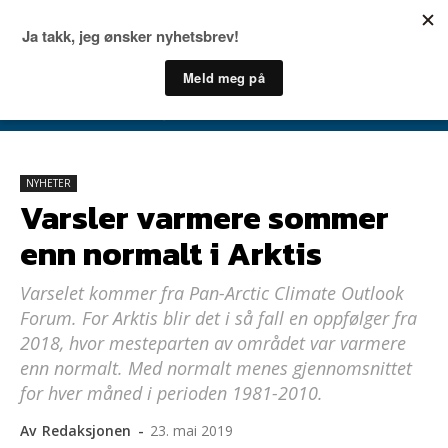
NYHETER
Varsler varmere sommer
enn normalt i Arktis
Varselet kommer fra Pan-Arctic Climate Outlook
Forum. For Arktis blir det i så fall en oppfølger fra
2018, hvor mesteparten av området var varmere
enn normalt. Med normalt menes gjennomsnittet
for hver måned i perioden 1981-2010.
Av
Redaksjonen
-
23. mai 2019