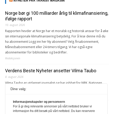
NYHETER FRA TRANSIT MAGASIN
Norge bør gi 100 milliarder årlig til klimafinansiering,
ifølge rapport
10. august 2026
Rapporten hevder at Norge har et moralsk og historisk ansvar for å øke
sin internasjonale klimafinansiering betydelig. For å lese denne må du
ha abonnement Logg inn her Ny abonnent? Velg Årsabonnement,
Månedsabonnement eller 24-timers tilgang. Vi har også egne
abonnementer for biblioteker og bedrifter.
Redaksjonen
Verdens Beste Nyheter ansetter Vilma Taubo
8. august 2026
Vilma Taubo er utdannet journalist og har jobbet for NRK, Nationen,
Klassekampen, Røverradioen og Svalbardsposten.
Dine valg:
Redaksjonen
Informasjonskapsler og personvern
Juni Haugan Holden er ny rådgiver i ForUM
For å gi deg relevante annonser på vårt nettsted bruker vi
informasjon fra ditt besøk på vårt nettsted. Du kan reservere
8. august 2026