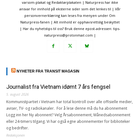
varsom-plakat og Redaktørplakaten | Naturpress har ikke
ansvar for innhold på eksterne sider som det lenkes til | Vår
personvernerklæring kan leses fra menyen under Om
Naturpress-fanen | Alt innhold er opphavsrettslig beskyttet
| Har du nyhetstips til oss? Bruk denne epost-adressen: tips-
naturpress@protonmail.com |
NYHETER FRA TRANSIT MAGASIN
Journalist fra Vietnam idømt 7 års fengsel
5. august 2026
Kommunistpartiet i Vietnam har total kontroll over alle offisielle medier,
aviser, TV- og radiokanaler. For å lese denne må du ha abonnement
Logg inn her Ny abonnent? Velg Årsabonnement, Månedsabonnement
eller 24-timers tilgang. Vi har også egne abonnementer for biblioteker
og bedrifter.
Redaksjonen