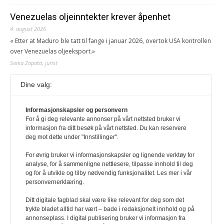
Venezuelas oljeinntekter krever åpenhet
4. august 2026
« Etter at Maduro ble tatt til fange i januar 2026, overtok USA kontrollen
over Venezuelas oljeeksport.»
Sonia Zapata, jurist
Dine valg:
117,8 millioner er på flukt, en nedgang fra forrige
år
Informasjonskapsler og personvern
1. august 2026
For å gi deg relevante annonser på vårt nettsted bruker vi
Ville ha tilsvart verdens trettende største land i folketall. For å lese
informasjon fra ditt besøk på vårt nettsted. Du kan reservere
denne må du ha abonnement Logg inn her Ny abonnent? Velg
deg mot dette under "Innstillinger".
Årsabonnement, Månedsabonnement eller 24-timers tilgang. Vi har
også egne abonnementer for biblioteker og bedrifter.
For øvrig bruker vi informasjonskapsler og lignende verktøy for
analyse, for å sammenligne nettlesere, tilpasse innhold til deg
Redaksjonen
og for å utvikle og tilby nødvendig funksjonalitet. Les mer i vår
personvernerklæring.
Ditt digitale fagblad skal være like relevant for deg som det
trykte bladet alltid har vært – bade i redaksjonelt innhold og på
annonseplass. I digital publisering bruker vi informasjon fra