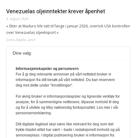
Venezuelas oljeinntekter krever åpenhet
4. august 2026
« Etter at Maduro ble tatt til fange i januar 2026, overtok USA kontrollen
over Venezuelas oljeeksport.»
Sonia Zapata, jurist
Dine valg:
117,8 millioner er på flukt, en nedgang fra forrige
år
1. august 2026
Informasjonskapsler og personvern
For å gi deg relevante annonser på vårt nettsted bruker vi
Ville ha tilsvart verdens trettende største land i folketall. For å lese
informasjon fra ditt besøk på vårt nettsted. Du kan reservere
denne må du ha abonnement Logg inn her Ny abonnent? Velg
deg mot dette under "Innstillinger".
Årsabonnement, Månedsabonnement eller 24-timers tilgang. Vi har
også egne abonnementer for biblioteker og bedrifter.
For øvrig bruker vi informasjonskapsler og lignende verktøy for
analyse, for å sammenligne nettlesere, tilpasse innhold til deg
Redaksjonen
og for å utvikle og tilby nødvendig funksjonalitet. Les mer i vår
personvernerklæring.
Ditt digitale fagblad skal være like relevant for deg som det
trykte bladet alltid har vært – bade i redaksjonelt innhold og på
annonseplass. I digital publisering bruker vi informasjon fra