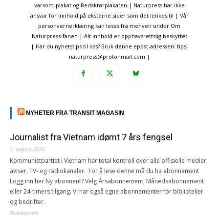
varsom-plakat og Redaktørplakaten | Naturpress har ikke
ansvar for innhold på eksterne sider som det lenkes til | Vår
personvernerklæring kan leses fra menyen under Om
Naturpress-fanen | Alt innhold er opphavsrettslig beskyttet
| Har du nyhetstips til oss? Bruk denne epost-adressen: tips-
naturpress@protonmail.com |
NYHETER FRA TRANSIT MAGASIN
Journalist fra Vietnam idømt 7 års fengsel
5. august 2026
Kommunistpartiet i Vietnam har total kontroll over alle offisielle medier,
aviser, TV- og radiokanaler. For å lese denne må du ha abonnement
Logg inn her Ny abonnent? Velg Årsabonnement, Månedsabonnement
eller 24-timers tilgang. Vi har også egne abonnementer for biblioteker
og bedrifter.
Redaksjonen