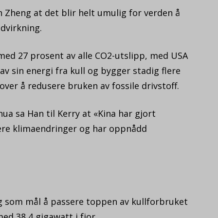
n Zheng at det blir helt umulig for verden å
dvirkning.
 med 27 prosent av alle CO2-utslipp, med USA
av sin energi fra kull og bygger stadig flere
over å redusere bruken av fossile drivstoff.
hua sa Han til Kerry at «Kina har gjort
ere klimaendringer og har oppnådd
seg som mål å passere toppen av kullforbruket
ed 38,4 gigawatt i fjor.