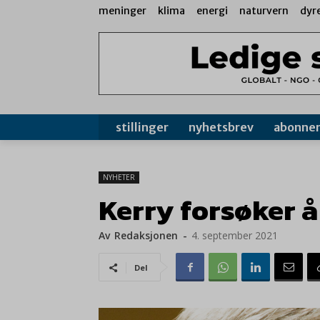
meninger
klima
energi
naturvern
dyr
stillinger
nyhetsbrev
abonne
NYHETER
Kerry forsøker å
Av
Redaksjonen
-
4. september 2021
Del