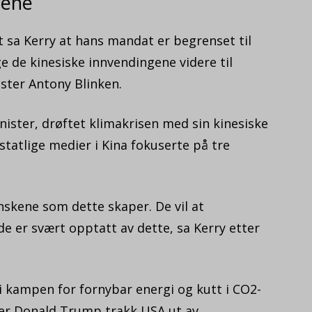
gene
 sa Kerry at hans mandat er begrenset til
e de kinesiske innvendingene videre til
ster Antony Blinken.
nister, drøftet klimakrisen med sin kinesiske
statlige medier i Kina fokuserte på tre
nskene som dette skaper. De vil at
 de er svært opptatt av dette, sa Kerry etter
i kampen for fornybar energi og kutt i CO2-
ger Donald Trump trakk USA ut av