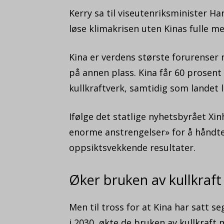
Kerry sa til viseutenriksminister Ha
løse klimakrisen uten Kinas fulle me
Kina er verdens største forurenser
på annen plass. Kina får 60 prosent 
kullkraftverk, samtidig som landet l
Ifølge det statlige nyhetsbyrået Xin
enorme anstrengelser» for å håndt
oppsiktsvekkende resultater.
Øker bruken av kullkraft
Men til tross for at Kina har satt 
i 2030, økte de bruken av kullkraft m