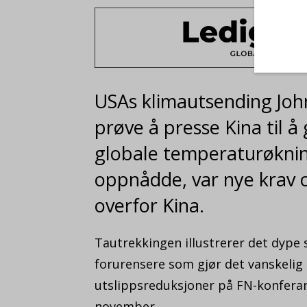
USAs klimautsending John 
prøve å presse Kina til å
globale temperaturøkni
oppnådde, var nye krav o
overfor Kina.
Tautrekkingen illustrerer det dype 
forurensere som gjør det vanskelig 
utslippsreduksjoner på FN-konfera
november.