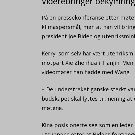
Viderebringer bekymrin
På en pressekonferanse etter møtet
klimaspørsmål, men at han vil bring
president Joe Biden og utenriksmini
Kerry, som selv har vært utenriksmi
motpart Xie Zhenhua i Tianjin. Men 
videomøter han hadde med Wang.
– De understreket ganske sterkt va
budskapet skal lyttes til, nemlig at
møtene.
Kina posisjonerte seg som en leder 
utslippene etter at Bidens forgjen