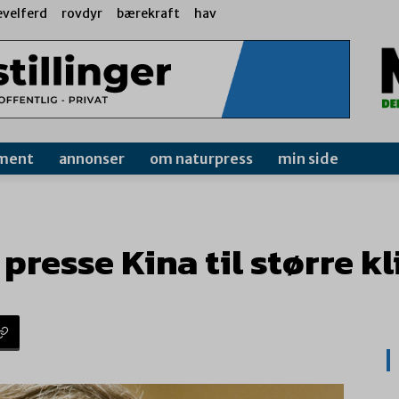
evelferd
rovdyr
bærekraft
hav
ment
annonser
om naturpress
min side
 presse Kina til større 