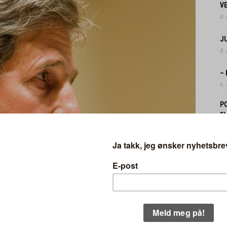
V
8.
J
8.
–
6.
P
F
3.
N
FO
31.
/ Wikimedia Commons / CC.