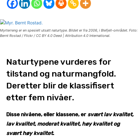
Myrterreng er en spesielt utsatt naturtype. Bildet er fra 2006, i Blefjell-området. Foto:
Bernt Rostad / Flickr / CC BY 4.0 Deed | Attribution 4.0 International.
Naturtypene vurderes for
tilstand og naturmangfold.
Deretter blir de klassifisert
etter fem nivåer.
Disse nivåene, eller klassene, er
svært lav kvalitet,
lav kvalitet, moderat kvalitet, høy kvalitet og
svært høy kvalitet
.