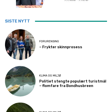
SISTE NYTT
FORURENSING
– Frykter skinnprosess
KLIMA OG MILJØ
Politiet stengte populært turistmål
– flomfare fra Bondhusbreen