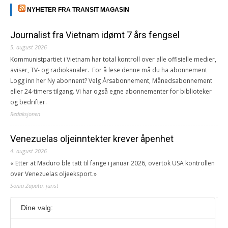
NYHETER FRA TRANSIT MAGASIN
Journalist fra Vietnam idømt 7 års fengsel
5. august 2026
Kommunistpartiet i Vietnam har total kontroll over alle offisielle medier,
aviser, TV- og radiokanaler. For å lese denne må du ha abonnement
Logg inn her Ny abonnent? Velg Årsabonnement, Månedsabonnement
eller 24-timers tilgang. Vi har også egne abonnementer for biblioteker
og bedrifter.
Redaksjonen
Venezuelas oljeinntekter krever åpenhet
4. august 2026
« Etter at Maduro ble tatt til fange i januar 2026, overtok USA kontrollen
over Venezuelas oljeeksport.»
Sonia Zapata, jurist
Dine valg:
117,8 millioner er på flukt, en nedgang fra forrige
år