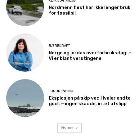
KLIMA OG MILJØ
Nordmenn flest har ikke lenger bruk
for fossilbil
BÆREKRAFT
Norge og jordas overforbruksdag: –
Vi er blant verstingene
FORURENSING
Eksplosjon på skip ved Hvaler endte
godt – ingen skadde, intet utslipp
Vis mer