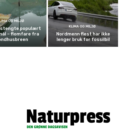
LIMA OG MILJØ
KLIMA OG MILJØ
t stengte populært
mål – flomfare fra
Nordmenn flest har ikke
ondhusbreen
lenger bruk for fossilbil