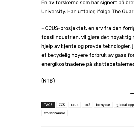
En av forskerne som har signert på br
University. Han uttaler, ifølge The Guar
– CCUS-prosjektet, en arv fra den forr
fossilindustrien, vil gjøre det nøyakt
hjelp av kjente og prøvde teknologier, j
et betydelig høyere forbruk av gass for 
energikostnadene på skattebetalernes
(NTB)
TAGS
CCS
ccus
co2
fornybar
global op
storbritannia