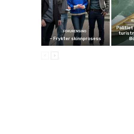
K
Politie
FORURENSING
turist
– Frykter skinnprosess
B