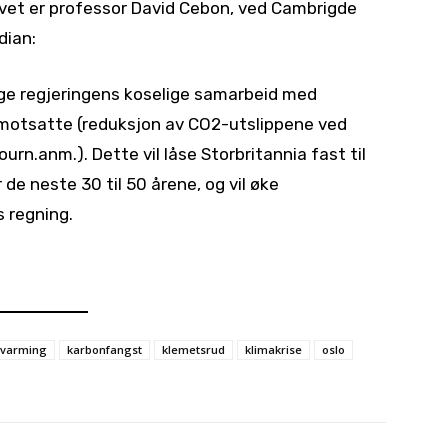
evet er professor David Cebon, ved Cambrigde
dian:
ige regjeringens koselige samarbeid med
ig motsatte (reduksjon av CO2-utslippene ved
ourn.anm.). Dette vil låse Storbritannia fast til
de neste 30 til 50 årene, og vil øke
 regning.
pvarming
karbonfangst
klemetsrud
klimakrise
oslo