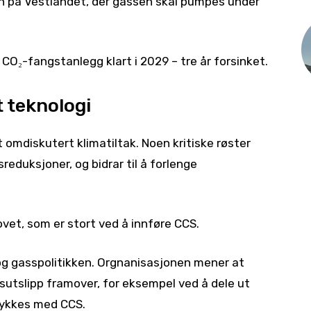
den på Vestlandet, der gassen skal pumpes under
 CO₂-fangstanlegg klart i 2029 – tre år forsinket.
 teknologi
 omdiskutert klimatiltak. Noen kritiske røster
reduksjoner, og bidrar til å forlenge
et, som er stort ved å innføre CCS.
 og gasspolitikken. Orgnanisasjonen mener at
ssutslipp framover, for eksempel ved å dele ut
 lykkes med CCS.