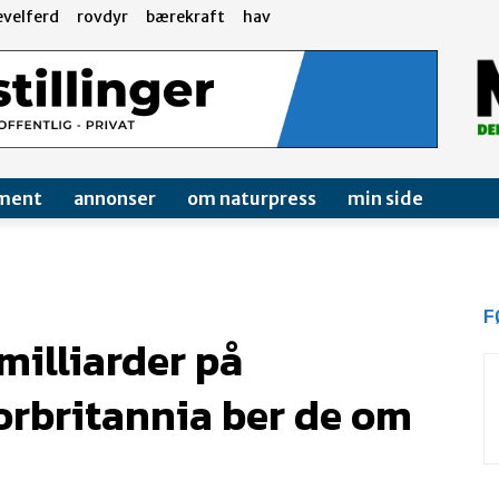
evelferd
rovdyr
bærekraft
hav
ment
annonser
om naturpress
min side
F
 milliarder på
torbritannia ber de om