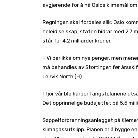
avgjørende for å nå Oslos klimamål om
Regningen skal fordeles slik: Oslo kom
heleid selskap, staten bidrar med 2,7 m
står for 4,2 milliarder kroner.
– Vi ber ikke om nye penger, men mener p
må behandles av Stortinget før årsskif
Leirvik North (H).
I fjor vår ble karbonfangstplanene utsat
Det opprinnelige budsjettet på 5,5 milli
Søppelforbrenningsanlegget på Klemets
klimagassutslipp. Planen er å bygge en