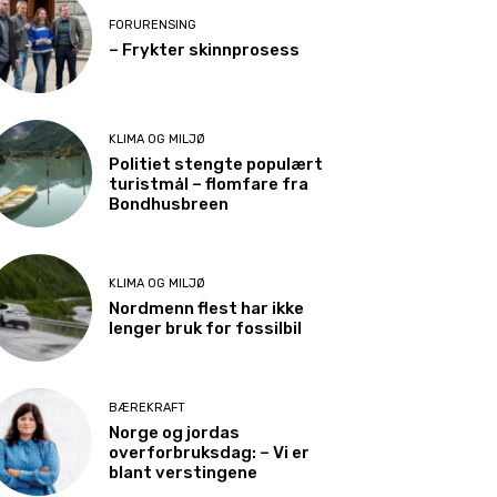
FORURENSING
– Frykter skinnprosess
KLIMA OG MILJØ
Politiet stengte populært
turistmål – flomfare fra
Bondhusbreen
KLIMA OG MILJØ
Nordmenn flest har ikke
lenger bruk for fossilbil
BÆREKRAFT
Norge og jordas
overforbruksdag: – Vi er
blant verstingene