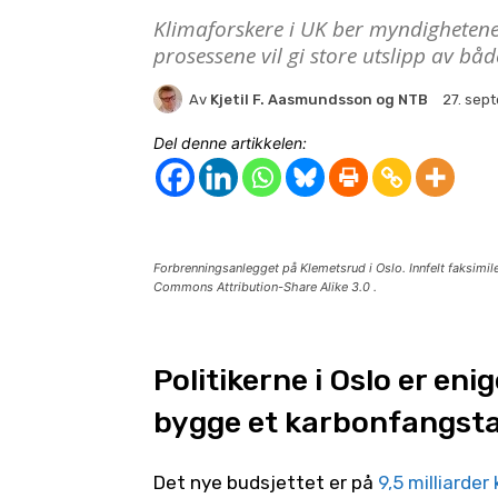
Klimaforskere i UK ber myndigheten
prosessene vil gi store utslipp av b
Av
Kjetil F. Aasmundsson og NTB
27. sep
Del denne artikkelen:
Forbrenningsanlegget på Klemetsrud i Oslo. Innfelt faksimi
Commons Attribution-Share Alike 3.0 .
Politikerne i Oslo er eni
bygge et karbonfangsta
Det nye budsjettet er på
9,5 milliarder