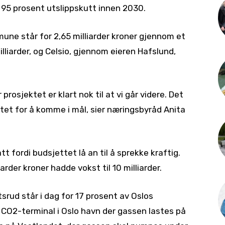
 95 prosent utslippskutt innen 2030.
mune står for 2,65 milliarder kroner gjennom et
illiarder, og Celsio, gjennom eieren Hafslund,
rosjektet er klart nok til at vi går videre. Det
tet for å komme i mål, sier næringsbyråd Anita
t fordi budsjettet lå an til å sprekke kraftig.
arder kroner hadde vokst til 10 milliarder.
rud står i dag for 17 prosent av Oslos
 CO2-terminal i Oslo havn der gassen lastes på