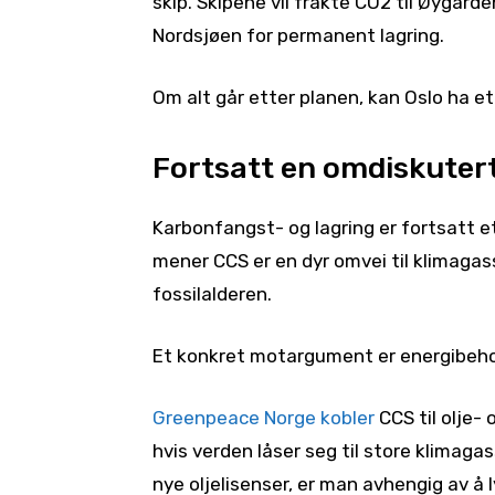
skip. Skipene vil frakte CO2 til Øygar
Nordsjøen for permanent lagring.
Om alt går etter planen, kan Oslo ha et
Fortsatt en omdiskutert
Karbonfangst- og lagring er fortsatt et
mener CCS er en dyr omvei til klimagass
fossilalderen.
Et konkret motargument er energibehov
Greenpeace Norge kobler
CCS til olje-
hvis verden låser seg til store klimaga
nye oljelisenser, er man avhengig av å