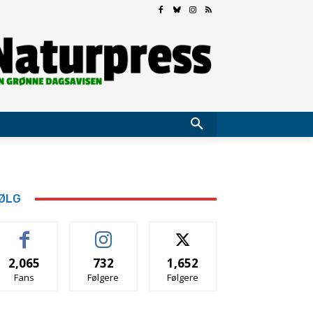
ØLG
2,065
732
1,652
Fans
Følgere
Følgere