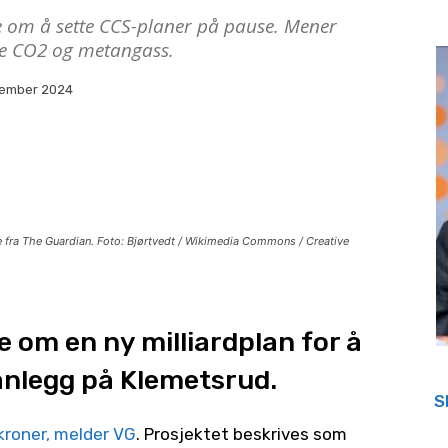
e om å sette CCS-planer på pause. Mener
åde CO2 og metangass.
tember 2024
le fra The Guardian. Foto: Bjørtvedt / Wikimedia Commons / Creative
ge om en ny milliardplan for å
nlegg på Klemetsrud.
S
 kroner, melder VG
. Prosjektet beskrives som