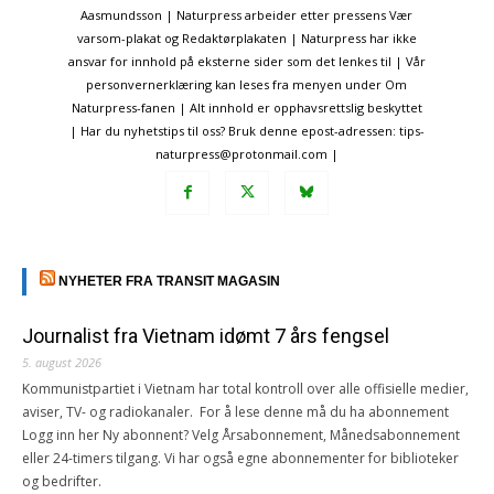
Aasmundsson | Naturpress arbeider etter pressens Vær
varsom-plakat og Redaktørplakaten | Naturpress har ikke
ansvar for innhold på eksterne sider som det lenkes til | Vår
personvernerklæring kan leses fra menyen under Om
Naturpress-fanen | Alt innhold er opphavsrettslig beskyttet
| Har du nyhetstips til oss? Bruk denne epost-adressen: tips-
naturpress@protonmail.com |
NYHETER FRA TRANSIT MAGASIN
Journalist fra Vietnam idømt 7 års fengsel
5. august 2026
Kommunistpartiet i Vietnam har total kontroll over alle offisielle medier,
aviser, TV- og radiokanaler. For å lese denne må du ha abonnement
Logg inn her Ny abonnent? Velg Årsabonnement, Månedsabonnement
eller 24-timers tilgang. Vi har også egne abonnementer for biblioteker
og bedrifter.