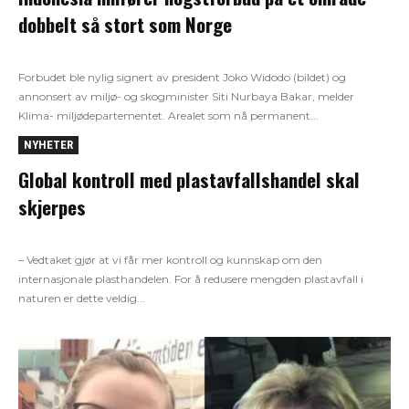
dobbelt så stort som Norge
Forbudet ble nylig signert av president Joko Widodo (bildet) og
annonsert av miljø- og skogminister Siti Nurbaya Bakar, melder
Klima- miljødepartementet. Arealet som nå permanent...
NYHETER
Global kontroll med plastavfallshandel skal
skjerpes
– Vedtaket gjør at vi får mer kontroll og kunnskap om den
internasjonale plasthandelen. For å redusere mengden plastavfall i
naturen er dette veldig...