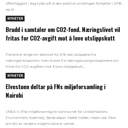
offentliggjort i dag tyder på at den positive utviklingen fortsetter i 2018
og at...
NYHETER
Brudd i samtaler om CO2-fond. Næringslivet vil
fritas for CO2-avgift mot å love utslippskutt
Partene er enige om behovet for å få ned utslippene fra
næringstransporten, men kravet fra næringslivsorganisasjonene om
fritak fra CO2-avgiften mot å love utslippskutt,...
NYHETER
Elvestuen deltar på FNs miljøforsamling i
Nairobi
UNEA-4 (FNs miljøforsamlig) er kortnavnet for United Nations
Environment Assembly, fjerde sesjon. Møtet holdes i neste uke. Flere
enn 80 av verdens miljøministre er ventet...