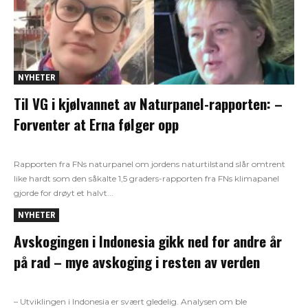
NYHETER
Til VG i kjølvannet av Naturpanel-rapporten: –
Forventer at Erna følger opp
Rapporten fra FNs naturpanel om jordens naturtilstand slår omtrent
like hardt som den såkalte 1,5 graders-rapporten fra FNs klimapanel
gjorde for drøyt et halvt...
NYHETER
Avskogingen i Indonesia gikk ned for andre år
på rad – mye avskoging i resten av verden
– Utviklingen i Indonesia er svært gledelig. Analysen om ble