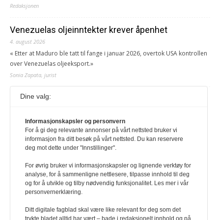
Redaksjonen
Venezuelas oljeinntekter krever åpenhet
4. august 2026
« Etter at Maduro ble tatt til fange i januar 2026, overtok USA kontrollen
over Venezuelas oljeeksport.»
Sonia Zapata, jurist
Dine valg:
117,8 millioner er på flukt, en nedgang fra forrige
år
1. august 2026
Informasjonskapsler og personvern
For å gi deg relevante annonser på vårt nettsted bruker vi
Ville ha tilsvart verdens trettende største land i folketall. For å lese
informasjon fra ditt besøk på vårt nettsted. Du kan reservere
denne må du ha abonnement Logg inn her Ny abonnent? Velg
deg mot dette under "Innstillinger".
Årsabonnement, Månedsabonnement eller 24-timers tilgang. Vi har
også egne abonnementer for biblioteker og bedrifter.
For øvrig bruker vi informasjonskapsler og lignende verktøy for
analyse, for å sammenligne nettlesere, tilpasse innhold til deg
Redaksjonen
og for å utvikle og tilby nødvendig funksjonalitet. Les mer i vår
personvernerklæring.
Ditt digitale fagblad skal være like relevant for deg som det
trykte bladet alltid har vært – bade i redaksjonelt innhold og på