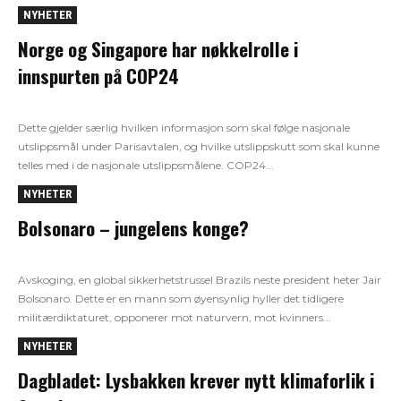
NYHETER
Norge og Singapore har nøkkelrolle i
innspurten på COP24
Dette gjelder særlig hvilken informasjon som skal følge nasjonale
utslippsmål under Parisavtalen, og hvilke utslippskutt som skal kunne
telles med i de nasjonale utslippsmålene. COP24...
NYHETER
Bolsonaro – jungelens konge?
Avskoging, en global sikkerhetstrussel Brazils neste president heter Jair
Bolsonaro. Dette er en mann som øyensynlig hyller det tidligere
militærdiktaturet, opponerer mot naturvern, mot kvinners...
NYHETER
Dagbladet: Lysbakken krever nytt klimaforlik i