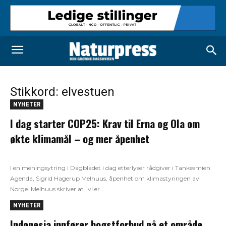
Stikkord: elvestuen
NYHETER
I dag starter COP25: Krav til Erna og Ola om
økte klimamål – og mer åpenhet
I en meningsytring i Dagbladet i dag etterlyser rådgiver i Tankesmien
Agenda, Sigrid Hagerup Melhuus, åpenhet om klimastyringen av
Norge. Melhuus skriver at "vi er...
NYHETER
Indonesia innfører hogstforbud på et område