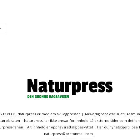
. 921379331. Naturpress er medlem av Fagpressen | Ansvarlig redaktør: Kjetil Aasmu
ørplakaten | Naturpress har ikke ansvar for innhold på eksterne sider som det len
ress-fanen | Alt innhold er opphavsrettslig beskyttet | Har du nyhetstips til oss?
naturpress@protonmail.com |