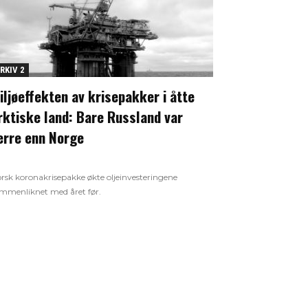
RKIV 2
iljøeffekten av krisepakker i åtte
rktiske land: Bare Russland var
erre enn Norge
rsk koronakrisepakke økte oljeinvesteringene
mmenliknet med året før.