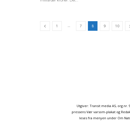
milliarder kroner. Det...
...
1
7
8
9
10
Utgiver: Transit media AS, org.nr
pressens Vær varsom-plakat og Redakt
leses fra menyen under Om Naturp