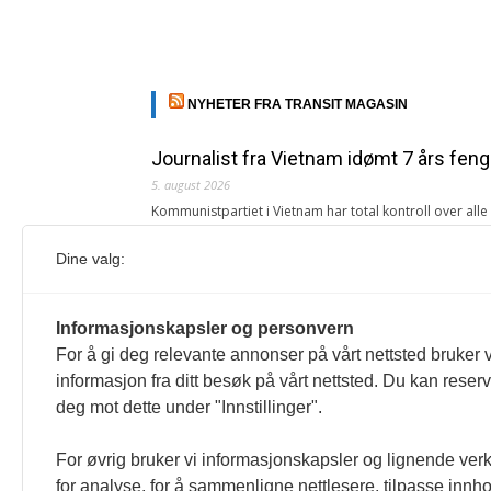
NYHETER FRA TRANSIT MAGASIN
Journalist fra Vietnam idømt 7 års feng
5. august 2026
Kommunistpartiet i Vietnam har total kontroll over all
Årsabonnement, Månedsabonnement eller 24-timers tilg
Dine valg:
Redaksjonen
Venezuelas oljeinntekter krever åpenh
Informasjonskapsler og personvern
4. august 2026
For å gi deg relevante annonser på vårt nettsted bruker v
« Etter at Maduro ble tatt til fange i januar 2026, over
informasjon fra ditt besøk på vårt nettsted. Du kan reser
Sonia Zapata, jurist
deg mot dette under "Innstillinger".
117,8 millioner er på flukt, en nedgang f
For øvrig bruker vi informasjonskapsler og lignende ver
1. august 2026
for analyse, for å sammenligne nettlesere, tilpasse innhol