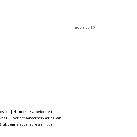
Side 8 av 10
ndsson | Naturpress arbeider etter
kes til | Vår personvernerklæring kan
 Bruk denne epost-adressen: tips-