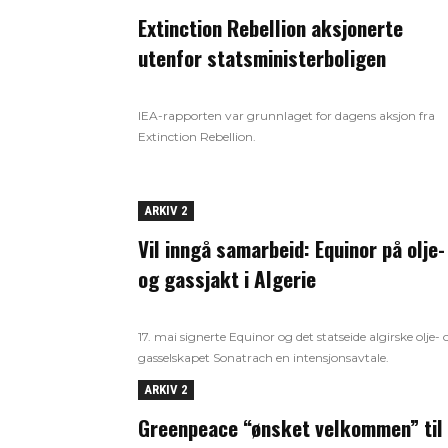
Extinction Rebellion aksjonerte
utenfor statsministerboligen
IEA-rapporten var grunnlaget for dagens aksjon fra
Extinction Rebellion.
ARKIV 2
Vil inngå samarbeid: Equinor på olje-
og gassjakt i Algerie
17. mai signerte Equinor og det statseide algirske olje- 
gasselskapet Sonatrach en intensjonsavtale.
ARKIV 2
Greenpeace “ønsket velkommen” til