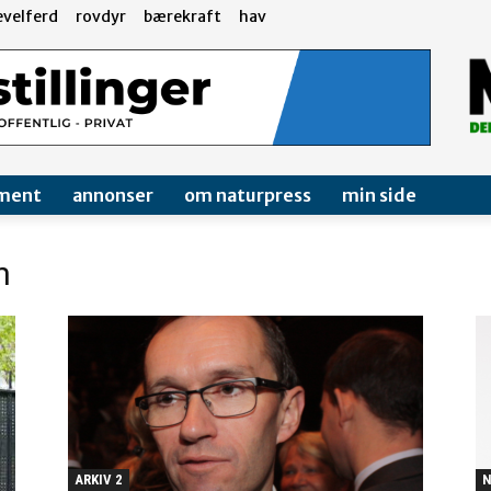
evelferd
rovdyr
bærekraft
hav
ment
annonser
om naturpress
min side
n
ARKIV 2
N