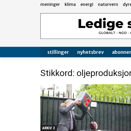
meninger
klima
energi
naturvern
dyr
stillinger
nyhetsbrev
abonne
Stikkord: oljeproduksjo
ARKIV 2