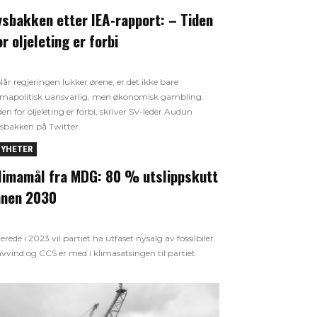
ysbakken etter IEA-rapport: – Tiden
or oljeleting er forbi
Når regjeringen lukker ørene, er det ikke bare
imapolitisk uansvarlig, men økonomisk gambling.
den for oljeleting er forbi, skriver SV-leder Audun
sbakken på Twitter.
YHETER
limamål fra MDG: 80 % utslippskutt
nnen 2030
lerede i 2023 vil partiet ha utfaset nysalg av fossilbiler.
vvind og CCS er med i klimasatsingen til partiet.