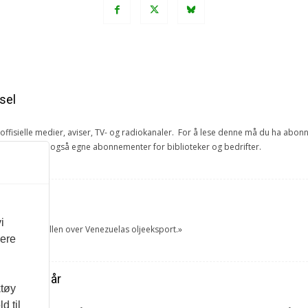
sel
e offisielle medier, aviser, TV- og radiokanaler. For å lese denne må du ha ab
ang. Vi har også egne abonnementer for biblioteker og bedrifter.
et
i
tok USA kontrollen over Venezuelas oljeeksport.»
vere
ra forrige år
ktøy
d til