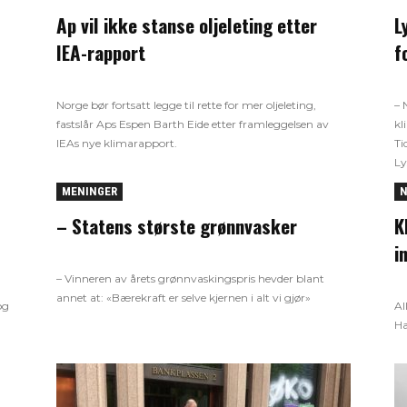
Ap vil ikke stanse oljeleting etter
L
IEA-rapport
f
Norge bør fortsatt legge til rette for mer oljeleting,
– 
fastslår Aps Espen Barth Eide etter framleggelsen av
kl
IEAs nye klimarapport.
Ti
Ly
MENINGER
N
– Statens største grønnvasker
K
i
– Vinneren av årets grønnvaskingspris hevder blant
annet at: «Bærekraft er selve kjernen i alt vi gjør»
og
Al
Ha