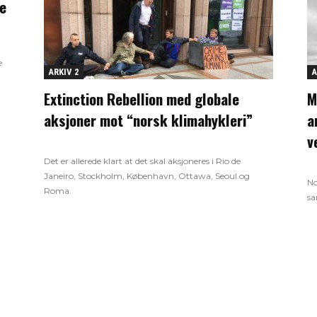
se
e
ARKIV 2
A
Extinction Rebellion med globale
M
aksjoner mot “norsk klimahykleri”
a
v
Det er allerede klart at det skal aksjoneres i Rio de
Janeiro, Stockholm, København, Ottawa, Seoul og
No
Roma.
sa