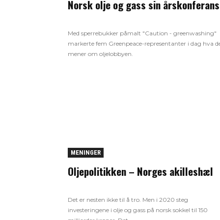
Norsk olje og gass sin årskonferan
Med sperrebukker påmalt "Caution - greenwashing"
markerte fem Greenpeace-representanter i dag hva d
mener om oljelobbyen.
MENINGER
Oljepolitikken – Norges akilleshæl
Det er nesten ikke til å tro. Men i 2020 steg
investeringene i olje og gass på norsk sokkel til 150