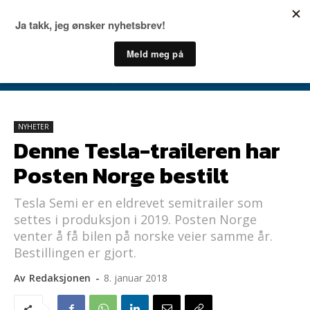
NYHETER
Denne Tesla-traileren har
Posten Norge bestilt
Tesla Semi er en eldrevet semitrailer som
settes i produksjon i 2019. Posten Norge
venter å få bilen på norske veier samme år.
Bestillingen er gjort.
Av
Redaksjonen
-
8. januar 2018