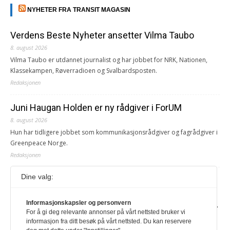
NYHETER FRA TRANSIT MAGASIN
Verdens Beste Nyheter ansetter Vilma Taubo
8. august 2026
Vilma Taubo er utdannet journalist og har jobbet for NRK, Nationen,
Klassekampen, Røverradioen og Svalbardsposten.
Redaksjonen
Juni Haugan Holden er ny rådgiver i ForUM
8. august 2026
Hun har tidligere jobbet som kommunikasjonsrådgiver og fagrådgiver i
Greenpeace Norge.
Redaksjonen
Dine valg:
Journalist fra Vietnam idømt 7 års fengsel
5. august 2026
Informasjonskapsler og personvern
Kommunistpartiet i Vietnam har total kontroll over alle offisielle medier,
For å gi deg relevante annonser på vårt nettsted bruker vi
aviser, TV- og radiokanaler. For å lese denne må du ha abonnement
informasjon fra ditt besøk på vårt nettsted. Du kan reservere
Logg inn her Ny abonnent? Velg Årsabonnement, Månedsabonnement