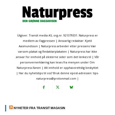
Utgiver: Transit media AS, org.nr. 921379331. Naturpress er
medlem av Fagpressen | Ansvarlig redaktør: Kjetil
Aasmundsson | Naturpress arbeider etter pressens Vær
varsom-plakat og Redaktørplakaten | Naturpress har ikke
ansvar for innhold på eksterne sider som det lenkes til | Vår
personvernerklæring kan leses fra menyen under Om
Naturpress-fanen | Alt innhold er opphavsrettslig beskyttet
| Har du nyhetstips til oss? Bruk denne epost-adressen: tips-
naturpress@protonmail.com |
NYHETER FRA TRANSIT MAGASIN