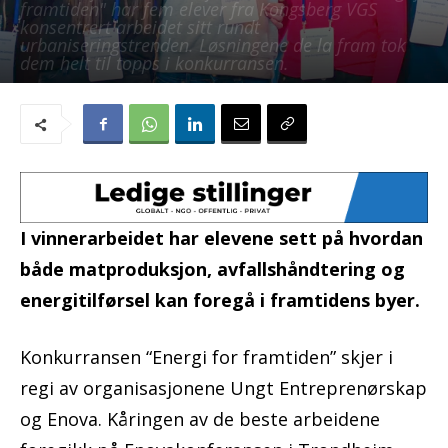
framtiden" har fem elever fra Kongsberg VGS
konsentrert arbeidet sitt rundt
urbaniseringstrenden. Løsningene de la fram tok
dem helt til topps i konkurransen.
Av
Redaksjonen
-
31. januar 2018
I vinnerarbeidet har elevene sett på hvordan
både matproduksjon, avfallshåndtering og
energitilførsel kan foregå i framtidens byer.
Konkurransen “Energi for framtiden” skjer i
regi av organisasjonene Ungt Entreprenørskap
og Enova. Kåringen av de beste arbeidene