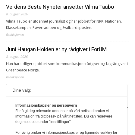
Verdens Beste Nyheter ansetter Vilma Taubo
8. august 2026
Vilma Taubo er utdannet journalist og har jobbet for NRK, Nationen,
Klassekampen, Røverradioen og Svalbardsposten.
Redaksjonen
Juni Haugan Holden er ny rådgiver i ForUM
8. august 2026
Hun har tidligere jobbet som kommunikasjonsrådgiver og fagrådgiver i
Greenpeace Norge.
Redaksjonen
Dine valg:
Journalist fra Vietnam idømt 7 års fengsel
5. august 2026
Informasjonskapsler og personvern
Kommunistpartiet i Vietnam har total kontroll over alle offisielle medier,
For å gi deg relevante annonser på vårt nettsted bruker vi
aviser, TV- og radiokanaler. For å lese denne må du ha abonnement
informasjon fra ditt besøk på vårt nettsted. Du kan reservere
Logg inn her Ny abonnent? Velg Årsabonnement, Månedsabonnement
deg mot dette under "Innstillinger".
eller 24-timers tilgang. Vi har også egne abonnementer for biblioteker
og bedrifter.
For øvrig bruker vi informasjonskapsler og lignende verktøy for