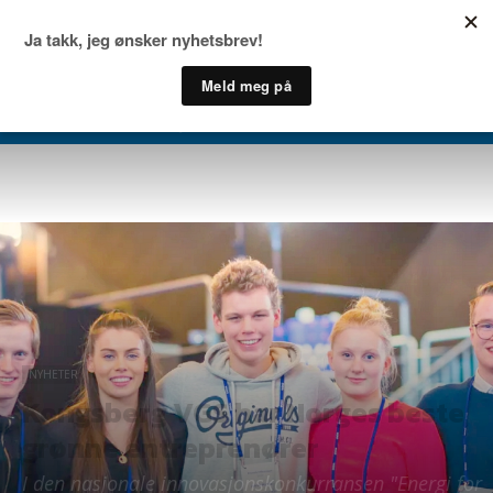
NYHETER
Kongsberg VGS har Norges beste
grønne entreprenører
I den nasjonale innovasjonskonkurransen "Energi for