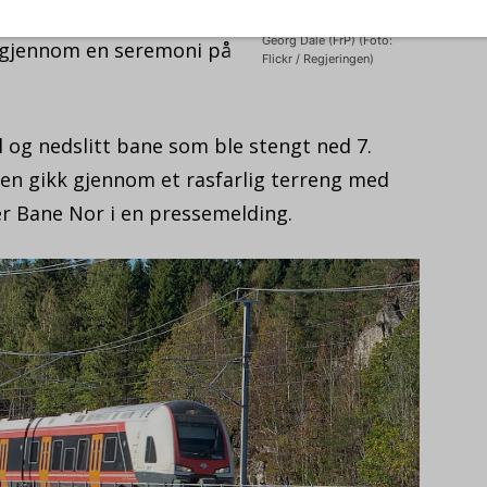
31.
org Dale som i morgen
Samferdselsminister Jon
Georg Dale (FrP) (Foto:
, gjennom en seremoni på
Flickr / Regjeringen)
og nedslitt bane som ble stengt ned 7.
den gikk gjennom et rasfarlig terreng med
ver Bane Nor i en pressemelding.