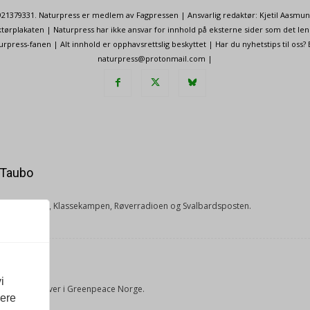
. 921379331. Naturpress er medlem av Fagpressen | Ansvarlig redaktør: Kjetil Aasmu
ørplakaten | Naturpress har ikke ansvar for innhold på eksterne sider som det len
ress-fanen | Alt innhold er opphavsrettslig beskyttet | Har du nyhetstips til oss?
naturpress@protonmail.com |
 Taubo
 NRK, Nationen, Klassekampen, Røverradioen og Svalbardsposten.
rUM
i
 og fagrådgiver i Greenpeace Norge.
vere