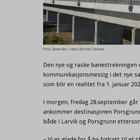
Foto: Bane Nor / Hans Morten Tamnes .
Den nye og raske banestrekningen ve
kommunikasjonsmessig i det nye sa
som blir en realitet fra 1. januar 202
I morgen, fredag 28.september går 
ankommer destinasjonen Porsgrunn k
både i Larvik og Porsgrunn ettersom
– Vi er glade for å ha bidratt til e