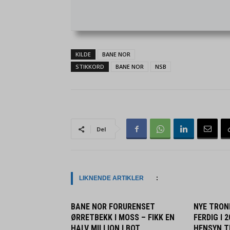
KILDE
BANE NOR
STIKKORD
BANE NOR
NSB
Del
LIKNENDE ARTIKLER
:
BANE NOR FORURENSET
NYE TRON
ØRRETBEKK I MOSS – FIKK EN
FERDIG I 
HALV MILLION I BOT
HENSYN TI