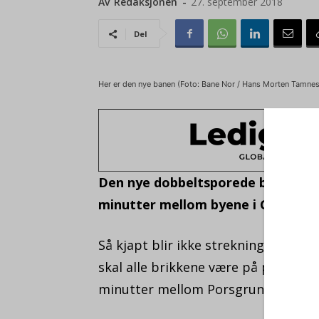
Av
Redaksjonen
-
27. september 2018
Del
Her er den nye banen (Foto: Bane Nor / Hans Morten Tamnes
Den nye dobbeltsporede banen gir 
minutter mellom byene i Grenland
Så kjapt blir ikke strekningen tilb
skal alle brikkene være på plass, o
minutter mellom Porsgrunn og Larv