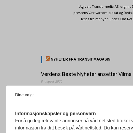
Utgiver: Transit media AS, org.nr
pressens Vær varsom-plakat og Redakt
leses fra menyen under Om Naturp
NYHETER FRA TRANSIT MAGASIN
Verdens Beste Nyheter ansetter Vilma
8. august 2026
Vilma Taubo er utdannet journalist og har jobbet for
Dine valg:
Redaksjonen
Juni Haugan Holden er ny rådgiver i Fo
Informasjonskapsler og personvern
8. august 2026
For å gi deg relevante annonser på vårt nettsted bruker v
Hun har tidligere jobbet som kommunikasjonsrådgiver
informasjon fra ditt besøk på vårt nettsted. Du kan reser
Redaksjonen