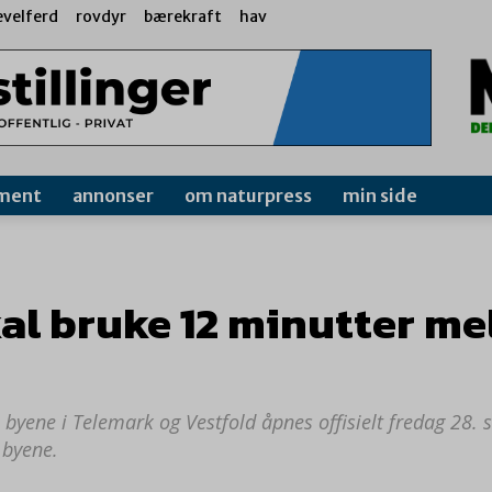
evelferd
rovdyr
bærekraft
hav
ment
annonser
om naturpress
min side
kal bruke 12 minutter m
yene i Telemark og Vestfold åpnes offisielt fredag 28. 
 byene.