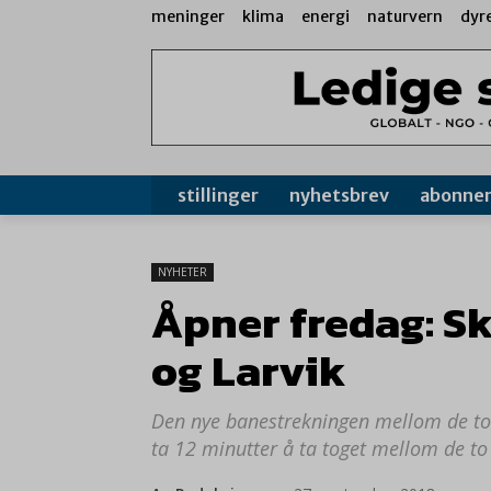
meninger
klima
energi
naturvern
dyr
stillinger
nyhetsbrev
abonne
NYHETER
Åpner fredag: S
og Larvik
Den nye banestrekningen mellom de to b
ta 12 minutter å ta toget mellom de to