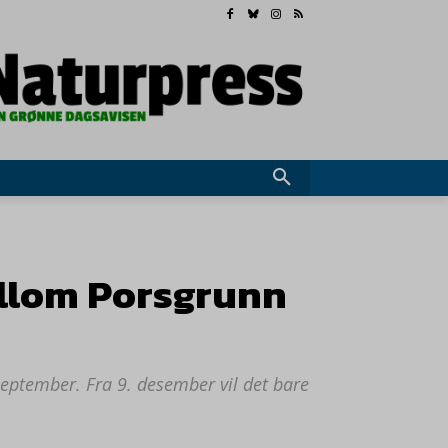
ellom Porsgrunn
september. Fra 9. desember vil det bare