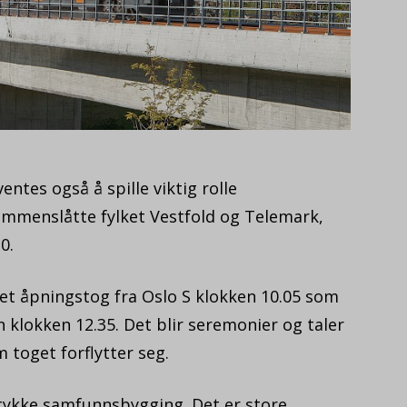
ntes også å spille viktig rolle
mmenslåtte fylket Vestfold og Telemark,
0.
et åpningstog fra Oslo S klokken 10.05 som
lokken 12.35. Det blir seremonier og taler
 toget forflytter seg.
t stykke samfunnsbygging. Det er store