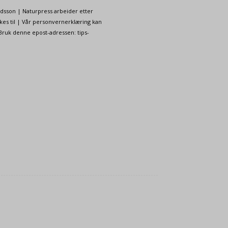
ndsson | Naturpress arbeider etter
kes til | Vår personvernerklæring kan
 Bruk denne epost-adressen: tips-