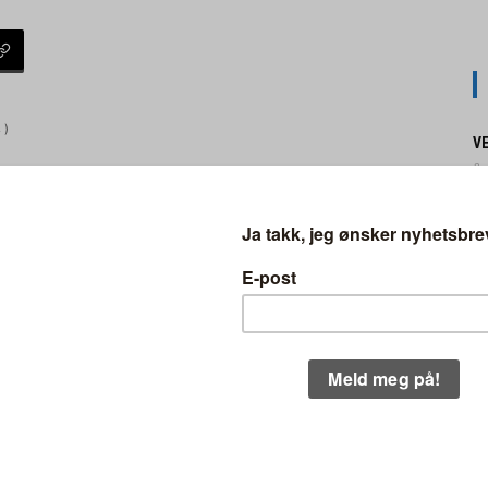
 )
V
8.
J
8.
en generell reisetidsreduksjon på 20
–
 og Vestfold.
6.
P
akelagt med en gang, men fra 9. desember
F
g da vil for eksempel toget bruke kun 12
3.
ik.
N
FO