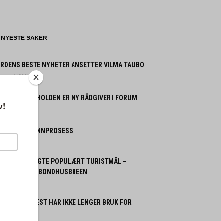
NYESTE SAKER
ERDENS BESTE NYHETER ANSETTER VILMA TAUBO
 august 2026
UNI HAUGAN HOLDEN ER NY RÅDGIVER I FORUM
 august 2026
 FRYKTER SKINNPROSESS
 august 2026
OLITIET STENGTE POPULÆRT TURISTMÅL –
LOMFARE FRA BONDHUSBREEN
 august 2026
ORDMENN FLEST HAR IKKE LENGER BRUK FOR
SSILBIL