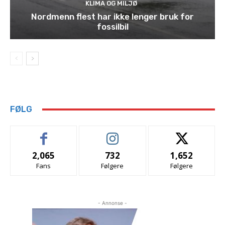
KLIMA OG MILJØ
Nordmenn flest har ikke lenger bruk for
fossilbil
FØLG
2,065
732
1,652
Fans
Følgere
Følgere
- Annonse -