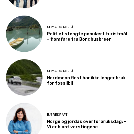
KLIMA OG MILJØ
Politiet stengte populært turistmål
– flomfare fra Bondhusbreen
KLIMA OG MILJØ
Nordmenn flest har ikke lenger bruk
for fossilbil
BÆREKRAFT
Norge og jordas overforbruksdag: –
Vi er blant verstingene