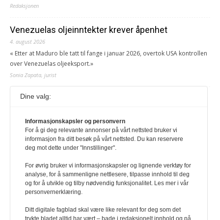
Redaksjonen
Venezuelas oljeinntekter krever åpenhet
4. august 2026
« Etter at Maduro ble tatt til fange i januar 2026, overtok USA kontrollen
over Venezuelas oljeeksport.»
Sonia Zapata, jurist
Dine valg:
117,8 millioner er på flukt, en nedgang fra forrige
år
Informasjonskapsler og personvern
1. august 2026
For å gi deg relevante annonser på vårt nettsted bruker vi
Ville ha tilsvart verdens trettende største land i folketall. For å lese
informasjon fra ditt besøk på vårt nettsted. Du kan reservere
denne må du ha abonnement Logg inn her Ny abonnent? Velg
deg mot dette under "Innstillinger".
Årsabonnement, Månedsabonnement eller 24-timers tilgang. Vi har
også egne abonnementer for biblioteker og bedrifter.
For øvrig bruker vi informasjonskapsler og lignende verktøy for
analyse, for å sammenligne nettlesere, tilpasse innhold til deg
Redaksjonen
og for å utvikle og tilby nødvendig funksjonalitet. Les mer i vår
personvernerklæring.
Ditt digitale fagblad skal være like relevant for deg som det
trykte bladet alltid har vært – bade i redaksjonelt innhold og på