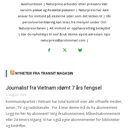
Aasmundsson | Naturpress arbeider etter pressens Vær
varsom-plakat og Redaktørplakaten | Naturpress har ikke
ansvar for innhold på eksterne sider som det lenkes til | Vår
personvernerklæring kan leses fra menyen under Om
Naturpress-fanen | Alt innhold er opphavsrettslig beskyttet
| Har du nyhetstips til oss? Bruk denne epost-adressen: tips-
naturpress@protonmail.com |
NYHETER FRA TRANSIT MAGASIN
Journalist fra Vietnam idømt 7 års fengsel
5. august 2026
Kommunistpartiet i Vietnam har total kontroll over alle offisielle medier,
aviser, TV- og radiokanaler. For å lese denne må du ha abonnement
Logg inn her Ny abonnent? Velg Årsabonnement, Månedsabonnement
eller 24-timers tilgang. Vi har også egne abonnementer for biblioteker
og bedrifter.