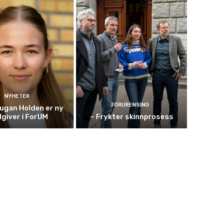
NYHETER
FORURENSING
ugan Holden er ny
giver i ForUM
– Frykter skinnprosess