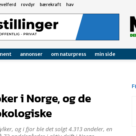
evelferd
rovdyr
bærekraft
hav
ment
annonser
om naturpress
min side
F
er i Norge, og de
økologiske
lker, og i fjor ble det solgt 4.313 andeler, en