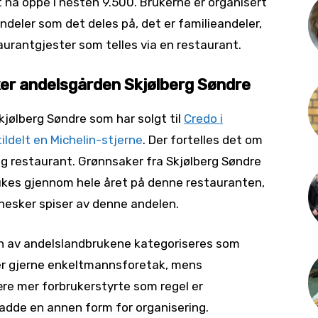
et nå oppe i nesten 9.500. Brukerne er organisert
tandeler som det deles på, det er familieandeler,
aurantgjester som telles via en restaurant.
er andelsgården Skjølberg Søndre
jølberg Søndre som har solgt til
Credo i
tildelt en Michelin-stjerne
. Der fortelles det om
g restaurant. Grønnsaker fra Skjølberg Søndre
ukes gjennom hele året på denne restauranten,
nesker spiser av denne andelen.
en av andelslandbrukene kategoriseres som
er gjerne enkeltmannsforetak, mens
re mer forbrukerstyrte som regel er
hadde en annen form for organisering.