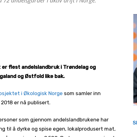
 72 andelsgårder i aktiv drift i Norge.
et er flest andelslandbruk i Trøndelag og
aland og Østfold like bak.
sjektet i Økologisk Norge
som samler inn
 2018 er nå publisert.
personer som gjennom andelslandbrukene har
S
ng til å dyrke og spise egen, lokalprodusert mat,