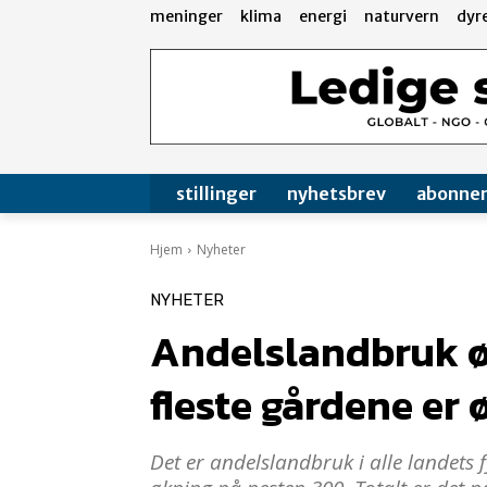
meninger
klima
energi
naturvern
dyr
stillinger
nyhetsbrev
abonne
Hjem
Nyheter
NYHETER
Andelslandbruk øk
fleste gårdene er 
Det er andelslandbruk i alle landets fy