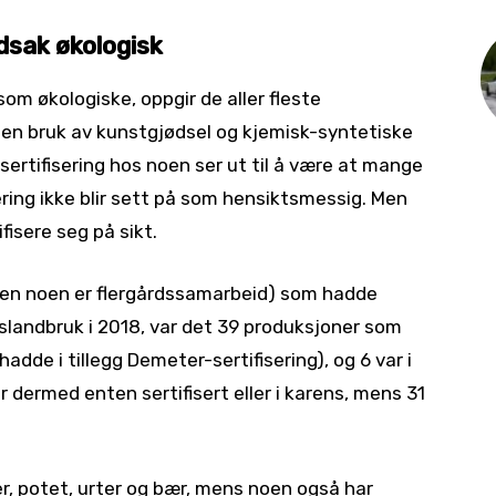
dsak økologisk
 som økologiske, oppgir de aller fleste
en bruk av kunstgjødsel og kjemisk-syntetiske
sertifisering hos noen ser ut til å være at mange
ering ikke blir sett på som hensiktsmessig. Men
ifisere seg på sikt.
iden noen er flergårdssamarbeid) som hadde
lslandbruk i 2018, var det 39 produksjoner som
hadde i tillegg Demeter-sertifisering), og 6 var i
 dermed enten sertifisert eller i karens, mens 31
, potet, urter og bær, mens noen også har