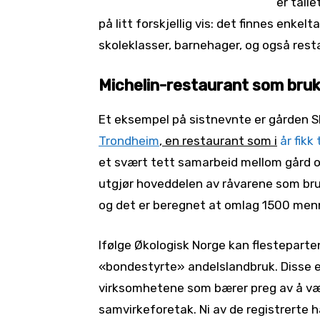
er tall
på litt forskjellig vis: det finnes enkel
skoleklasser, barnehager, og også rest
Michelin-restaurant som bruk
Et eksempel på sistnevnte er gården Sk
Trondheim
, en restaurant som i
år fikk 
et svært tett samarbeid mellom gård o
utgjør hoveddelen av råvarene som br
og det er beregnet at omlag 1500 men
Ifølge Økologisk Norge kan flestepart
«bondestyrte» andelslandbruk. Disse 
virksomhetene som bærer preg av å væ
samvirkeforetak. Ni av de registrerte 