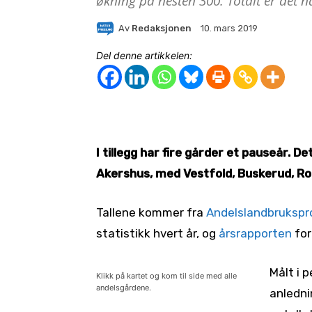
økning på nesten 300. Totalt er det nå
Av
Redaksjonen
10. mars 2019
Del denne artikkelen:
I tillegg har fire gårder et pauseår. D
Akershus, med Vestfold, Buskerud, Rog
Tallene kommer fra
Andelslandbrukspro
statistikk hvert år, og
årsrapporten
for
Målt i 
Klikk på kartet og kom til side med alle
andelsgårdene.
anledni