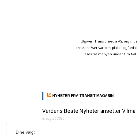
Utgiver: Transit media AS, org.nr
pressens Vær varsom-plakat og Redakt
leses fra menyen under Om Naturp
NYHETER FRA TRANSIT MAGASIN
Verdens Beste Nyheter ansetter Vilma
8. august 2026
Vilma Taubo er utdannet journalist og har jobbet for
Dine valg:
Redaksjonen