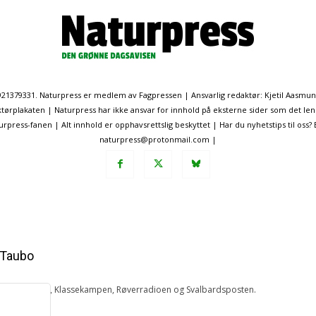
. 921379331. Naturpress er medlem av Fagpressen | Ansvarlig redaktør: Kjetil Aasmu
ørplakaten | Naturpress har ikke ansvar for innhold på eksterne sider som det len
ress-fanen | Alt innhold er opphavsrettslig beskyttet | Har du nyhetstips til oss?
naturpress@protonmail.com |
 Taubo
 NRK, Nationen, Klassekampen, Røverradioen og Svalbardsposten.