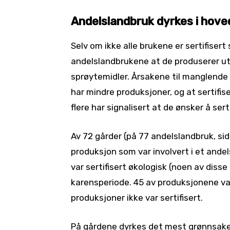
Andelslandbruk dyrkes i hove
Selv om ikke alle brukene er sertifisert
andelslandbrukene at de produserer ut
sprøytemidler. Årsakene til manglende 
har mindre produksjoner, og at sertifis
flere har signalisert at de ønsker å sert
Av 72 gårder (på 77 andelslandbruk, s
produksjon som var involvert i et ande
var sertifisert økologisk (noen av disse 
karensperiode. 45 av produksjonene var
produksjoner ikke var sertifisert.
På gårdene dyrkes det mest grønnsaker