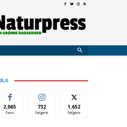
ØLG
2,065
732
1,652
Fans
Følgere
Følgere