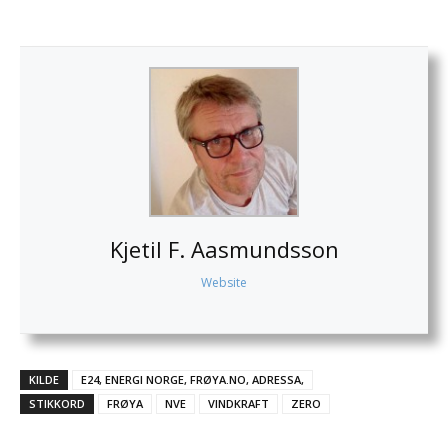
Kjetil F. Aasmundsson
Website
KILDE
E24, ENERGI NORGE, FRØYA.NO, ADRESSA,
STIKKORD
FRØYA
NVE
VINDKRAFT
ZERO