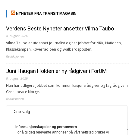
NYHETER FRA TRANSIT MAGASIN
Verdens Beste Nyheter ansetter Vilma Taubo
8. august 2026
Vilma Taubo er utdannet journalist og har jobbet for NRK, Nationen,
Klassekampen, Røverradioen og Svalbardsposten.
Redaksjonen
Juni Haugan Holden er ny rådgiver i ForUM
8. august 2026
Hun har tidligere jobbet som kommunikasjonsrådgiver og fagrådgiver i
Greenpeace Norge.
Redaksjonen
Dine valg:
Journalist fra Vietnam idømt 7 års fengsel
5. august 2026
Informasjonskapsler og personvern
Kommunistpartiet i Vietnam har total kontroll over alle offisielle medier,
For å gi deg relevante annonser på vårt nettsted bruker vi
aviser, TV- og radiokanaler. For å lese denne må du ha abonnement