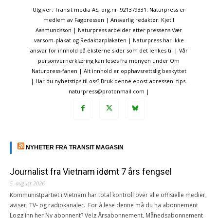
Utgiver: Transit media AS, org.nr. 921379331. Naturpress er
medlem av Fagpressen | Ansvarlig redaktør: Kjetil
Aasmundsson | Naturpress arbeider etter pressens Vær
varsom-plakat og Redaktørplakaten | Naturpress har ikke
ansvar for innhold på eksterne sider som det lenkes til | Vår
personvernerklæring kan leses fra menyen under Om
Naturpress-fanen | Alt innhold er opphavsrettslig beskyttet
| Har du nyhetstips til oss? Bruk denne epost-adressen: tips-
naturpress@protonmail.com |
NYHETER FRA TRANSIT MAGASIN
Journalist fra Vietnam idømt 7 års fengsel
5. august 2026
Kommunistpartiet i Vietnam har total kontroll over alle offisielle medier,
aviser, TV- og radiokanaler. For å lese denne må du ha abonnement
Logg inn her Ny abonnent? Velg Årsabonnement, Månedsabonnement