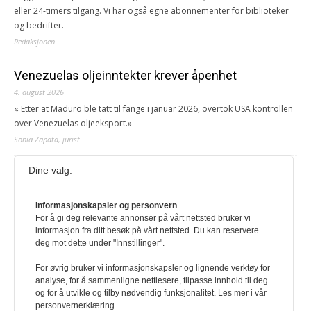
eller 24-timers tilgang. Vi har også egne abonnementer for biblioteker
og bedrifter.
Redaksjonen
Venezuelas oljeinntekter krever åpenhet
4. august 2026
« Etter at Maduro ble tatt til fange i januar 2026, overtok USA kontrollen
over Venezuelas oljeeksport.»
Sonia Zapata, jurist
Dine valg:
117,8 millioner er på flukt, en nedgang fra forrige
år
1. august 2026
Informasjonskapsler og personvern
For å gi deg relevante annonser på vårt nettsted bruker vi
Ville ha tilsvart verdens trettende største land i folketall. For å lese
informasjon fra ditt besøk på vårt nettsted. Du kan reservere
denne må du ha abonnement Logg inn her Ny abonnent? Velg
deg mot dette under "Innstillinger".
Årsabonnement, Månedsabonnement eller 24-timers tilgang. Vi har
også egne abonnementer for biblioteker og bedrifter.
For øvrig bruker vi informasjonskapsler og lignende verktøy for
analyse, for å sammenligne nettlesere, tilpasse innhold til deg
Redaksjonen
og for å utvikle og tilby nødvendig funksjonalitet. Les mer i vår
personvernerklæring.