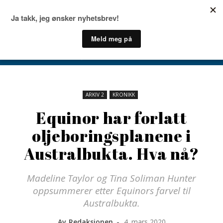
ARKIV 2
KRONIKK
Equinor har forlatt
oljeboringsplanene i
Australbukta. Hva nå?
Madeline Taylor og Tina Soliman Hunter
oppsummerer etter Equinors farvel til
Australbukta.
Av
Redaksjonen
-
4. mars 2020