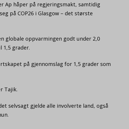
er Ap håper på regjeringsmakt, samtidig
eg på COP26 i Glasgow – det største
den globale oppvarmingen godt under 2,0
l 1,5 grader.
ertskapet på gjennomslag for 1,5 grader som
 Tajik.
et selvsagt gjelde alle involverte land, også
hun.