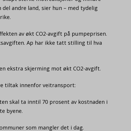
 del andre land, sier hun – med tydelig
rike.
 effekten av økt CO2-avgift på pumpeprisen.
avgiften. Ap har ikke tatt stilling til hva
 få en ekstra skjerming mot økt CO2-avgift.
e tiltak innenfor veitransport:
aten skal ta inntil 70 prosent av kostnaden i
ste byene.
e kommuner som mangler det i dag.