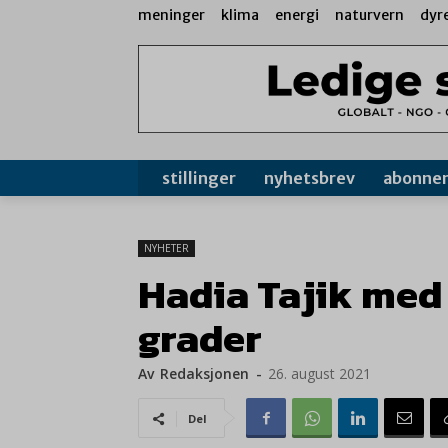
meninger
klima
energi
naturvern
dyr
stillinger
nyhetsbrev
abonne
NYHETER
Hadia Tajik med 
grader
Av
Redaksjonen
-
26. august 2021
Del