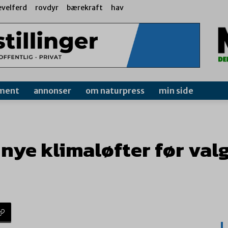
evelferd
rovdyr
bærekraft
hav
ment
annonser
om naturpress
min side
nye klimaløfter før valge