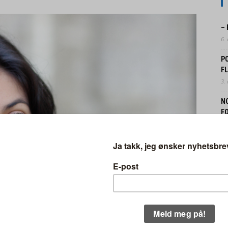
–
6.
P
F
3.
N
FO
31.
N
B
30.
EK
IN
29.