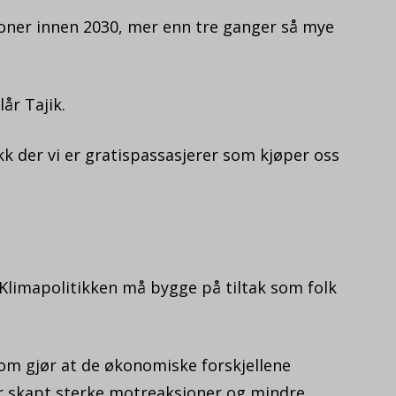
kroner innen 2030, mer enn tre ganger så mye
år Tajik.
ikk der vi er gratispassasjerer som kjøper oss
d: Klimapolitikken må bygge på tiltak som folk
 som gjør at de økonomiske forskjellene
ar skapt sterke motreaksjoner og mindre