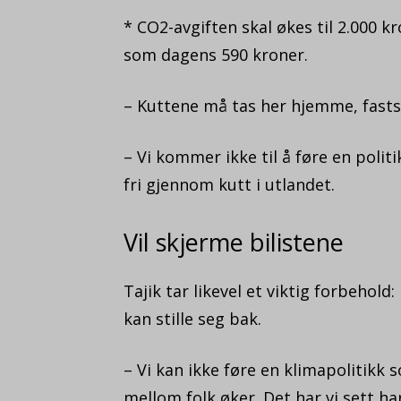
* CO2-avgiften skal økes til 2.000 
som dagens 590 kroner.
– Kuttene må tas her hjemme, fastsl
– Vi kommer ikke til å føre en polit
fri gjennom kutt i utlandet.
Vil skjerme bilistene
Tajik tar likevel et viktig forbehol
kan stille seg bak.
– Vi kan ikke føre en klimapolitikk
mellom folk øker. Det har vi sett h