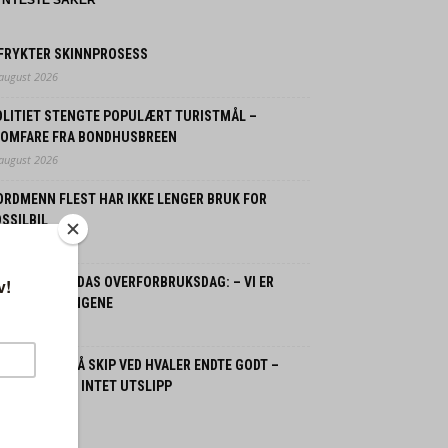
NYESTE SAKER
 FRYKTER SKINNPROSESS
 august 2026
OLITIET STENGTE POPULÆRT TURISTMÅL –
LOMFARE FRA BONDHUSBREEN
 august 2026
ORDMENN FLEST HAR IKKE LENGER BRUK FOR
SSILBIL
 juli 2026
ORGE OG JORDAS OVERFORBRUKSDAG: – VI ER
LANT VERSTINGENE
 juli 2026
SPLOSJON PÅ SKIP VED HVALER ENDTE GODT –
GEN SKADDE, INTET UTSLIPP
 juli 2026