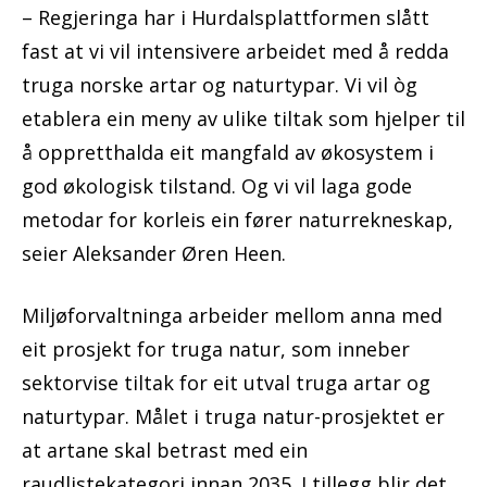
– Regjeringa har i Hurdalsplattformen slått
fast at vi vil intensivere arbeidet med å redda
truga norske artar og naturtypar. Vi vil òg
etablera ein meny av ulike tiltak som hjelper til
å oppretthalda eit mangfald av økosystem i
god økologisk tilstand. Og vi vil laga gode
metodar for korleis ein fører naturrekneskap,
seier Aleksander Øren Heen.
Miljøforvaltninga arbeider mellom anna med
eit prosjekt for truga natur, som inneber
sektorvise tiltak for eit utval truga artar og
naturtypar. Målet i truga natur-prosjektet er
at artane skal betrast med ein
raudlistekategori innan 2035. I tillegg blir det