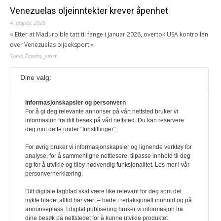
Venezuelas oljeinntekter krever åpenhet
4. august 2026
« Etter at Maduro ble tatt til fange i januar 2026, overtok USA kontrollen
over Venezuelas oljeeksport.»
Sonia Zapata, jurist
Dine valg:
117,8 millioner er på flukt, en nedgang fra forrige
år
Informasjonskapsler og personvern
1. august 2026
For å gi deg relevante annonser på vårt nettsted bruker vi
Ville ha tilsvart verdens trettende største land i folketall. For å lese
informasjon fra ditt besøk på vårt nettsted. Du kan reservere
denne må du ha abonnement Logg inn her Ny abonnent? Velg
deg mot dette under "Innstillinger".
Årsabonnement, Månedsabonnement eller 24-timers tilgang. Vi har
også egne abonnementer for biblioteker og bedrifter.
For øvrig bruker vi informasjonskapsler og lignende verktøy for
analyse, for å sammenligne nettlesere, tilpasse innhold til deg
Redaksjonen
og for å utvikle og tilby nødvendig funksjonalitet. Les mer i vår
personvernerklæring.
Ditt digitale fagblad skal være like relevant for deg som det
trykte bladet alltid har vært – bade i redaksjonelt innhold og på
annonseplass. I digital publisering bruker vi informasjon fra
dine besøk på nettstedet for å kunne utvikle produktet