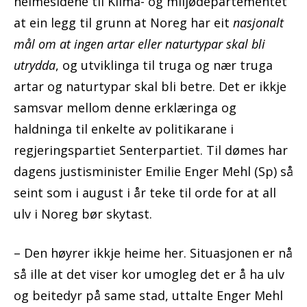
heimesidene til Klima- og miljødepartementet
at ein legg til grunn at Noreg har eit
nasjonalt
mål om at ingen artar eller naturtypar skal bli
utrydda
, og utviklinga til truga og nær truga
artar og naturtypar skal bli betre. Det er ikkje
samsvar mellom denne erklæringa og
haldninga til enkelte av politikarane i
regjeringspartiet Senterpartiet. Til dømes har
dagens justisminister Emilie Enger Mehl (Sp) så
seint som i august i år teke til orde for at all
ulv i Noreg bør skytast.
– Den høyrer ikkje heime her. Situasjonen er nå
så ille at det viser kor umogleg det er å ha ulv
og beitedyr på same stad, uttalte Enger Mehl