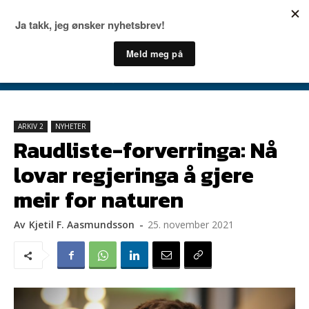
ARKIV 2
NYHETER
Raudliste-forverringa: Nå
lovar regjeringa å gjere
meir for naturen
Av
Kjetil F. Aasmundsson
-
25. november 2021