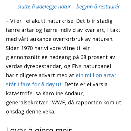
slutte å ødelegge natur – begynn å restaurér
– Vi er i ei akutt naturkrise. Det blir stadig
færre artar og færre individ av kvar art, i takt
med vårt aukande overforbruk av naturen.
Siden 1970 har vi vore vitne til ein
gjennomsnittleg nedgang på 68 prosent av
verdas dyrebestandar, og FNs naturpanel
har tidligere advart med at
ein million artar
står i fare for å døy ut
. Dette er ei varsla
katastrofe, sa Karoline Andaur,
generalsekretær i WWF, då rapporten kom ut
onsdag denne veka.
Lovar å gjere meir