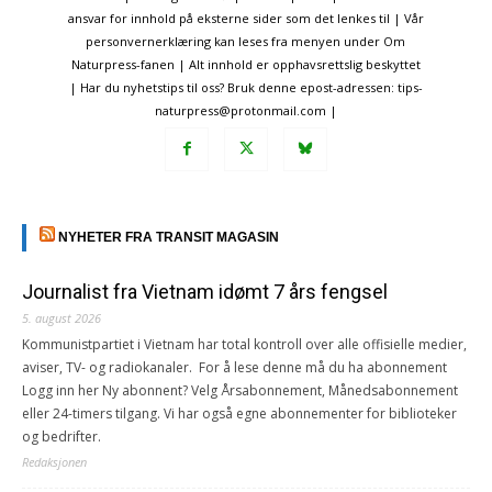
ansvar for innhold på eksterne sider som det lenkes til | Vår
personvernerklæring kan leses fra menyen under Om
Naturpress-fanen | Alt innhold er opphavsrettslig beskyttet
| Har du nyhetstips til oss? Bruk denne epost-adressen: tips-
naturpress@protonmail.com |
NYHETER FRA TRANSIT MAGASIN
Journalist fra Vietnam idømt 7 års fengsel
5. august 2026
Kommunistpartiet i Vietnam har total kontroll over alle offisielle medier,
aviser, TV- og radiokanaler. For å lese denne må du ha abonnement
Logg inn her Ny abonnent? Velg Årsabonnement, Månedsabonnement
eller 24-timers tilgang. Vi har også egne abonnementer for biblioteker
og bedrifter.
Redaksjonen