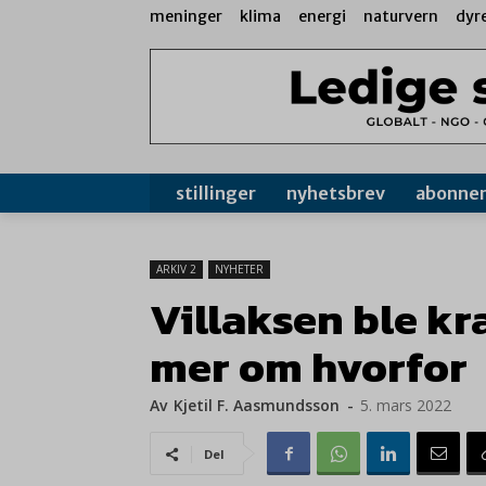
meninger
klima
energi
naturvern
dyr
stillinger
nyhetsbrev
abonne
ARKIV 2
NYHETER
Villaksen ble kr
mer om hvorfor
Av
Kjetil F. Aasmundsson
-
5. mars 2022
Del