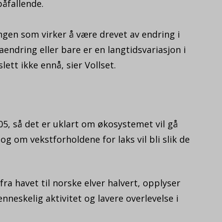
påfallende.
gen som virker å være drevet av endring i
aendring eller bare er en langtidsvariasjon i
ett ikke ennå, sier Vollset.
05, så det er uklart om økosystemet vil gå
 og om vekstforholdene for laks vil bli slik de
 fra havet til norske elver halvert, opplyser
neskelig aktivitet og lavere overlevelse i