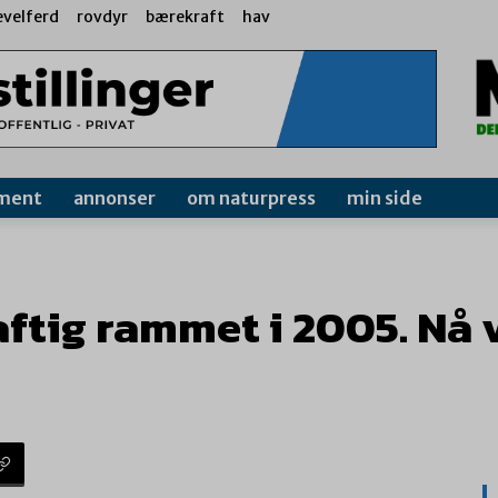
evelferd
rovdyr
bærekraft
hav
ment
annonser
om naturpress
min side
aftig rammet i 2005. Nå 