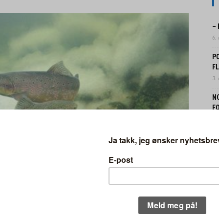
–
6.
P
F
3.
N
FO
31.
N
B
30.
EK
IN
29.