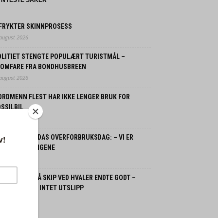
NYESTE SAKER
 FRYKTER SKINNPROSESS
 august 2026
OLITIET STENGTE POPULÆRT TURISTMÅL –
LOMFARE FRA BONDHUSBREEN
 august 2026
ORDMENN FLEST HAR IKKE LENGER BRUK FOR
SSILBIL
 juli 2026
ORGE OG JORDAS OVERFORBRUKSDAG: – VI ER
LANT VERSTINGENE
 juli 2026
SPLOSJON PÅ SKIP VED HVALER ENDTE GODT –
GEN SKADDE, INTET UTSLIPP
 juli 2026