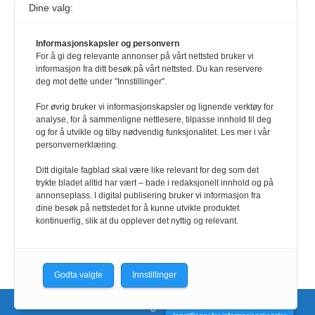
Dine valg:
117,8 millioner er på flukt, en nedgang fra forrige
år
1. august 2026
Informasjonskapsler og personvern
For å gi deg relevante annonser på vårt nettsted bruker vi
Ville ha tilsvart verdens trettende største land i folketall. For å lese
informasjon fra ditt besøk på vårt nettsted. Du kan reservere
denne må du ha abonnement Logg inn her Ny abonnent? Velg
deg mot dette under "Innstillinger".
Årsabonnement, Månedsabonnement eller 24-timers tilgang. Vi har
også egne abonnementer for biblioteker og bedrifter.
For øvrig bruker vi informasjonskapsler og lignende verktøy for
analyse, for å sammenligne nettlesere, tilpasse innhold til deg
Redaksjonen
og for å utvikle og tilby nødvendig funksjonalitet. Les mer i vår
personvernerklæring.
Ditt digitale fagblad skal være like relevant for deg som det
trykte bladet alltid har vært – bade i redaksjonelt innhold og på
annonseplass. I digital publisering bruker vi informasjon fra
dine besøk på nettstedet for å kunne utvikle produktet
kontinuerlig, slik at du opplever det nyttig og relevant.
Godta valgte
Innstillinger
Nettsidene utvikles og driftes av CoreTrek AS.