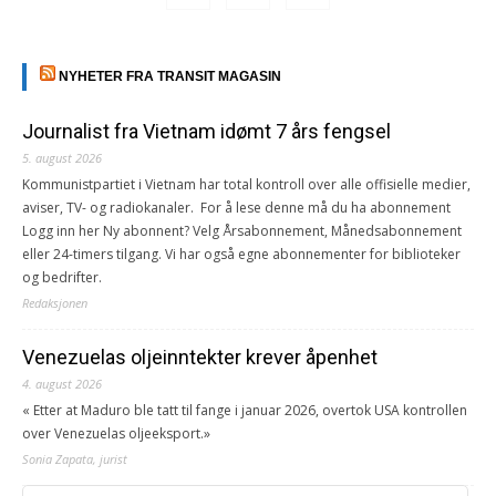
NYHETER FRA TRANSIT MAGASIN
Journalist fra Vietnam idømt 7 års fengsel
5. august 2026
Kommunistpartiet i Vietnam har total kontroll over alle offisielle medier,
aviser, TV- og radiokanaler. For å lese denne må du ha abonnement
Logg inn her Ny abonnent? Velg Årsabonnement, Månedsabonnement
eller 24-timers tilgang. Vi har også egne abonnementer for biblioteker
og bedrifter.
Redaksjonen
Venezuelas oljeinntekter krever åpenhet
4. august 2026
« Etter at Maduro ble tatt til fange i januar 2026, overtok USA kontrollen
over Venezuelas oljeeksport.»
Sonia Zapata, jurist