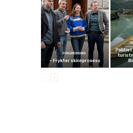
K
Politie
FORURENSING
turist
– Frykter skinnprosess
B