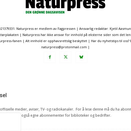
. 921379331. Naturpress er medlem av Fagpressen | Ansvarlig redaktør: Kjetil Aasmu
ørplakaten | Naturpress har ikke ansvar for innhold på eksterne sider som det len
ress-fanen | Alt innhold er opphavsrettslig beskyttet | Har du nyhetstips til oss?
naturpress@protonmail.com |
sel
e offisielle medier, aviser, TV- og radiokanaler. For å lese denne må du ha ab
ang. Vi har også egne abonnementer for biblioteker og bedrifter.