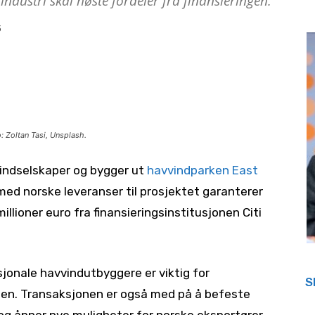
industri skal høste fordeler fra finansieringen.
3
o: Zoltan Tasi, Unsplash.
vindselskaper og bygger ut
havvindparken East
 med norske leveranser til prosjektet garanterer
illioner euro fra finansieringsinstitusjonen Citi
jonale havvindutbyggere er viktig for
S
gen. Transaksjonen er også med på å befeste