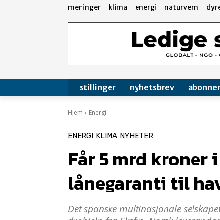
meninger
klima
energi
naturvern
dyr
stillinger
nyhetsbrev
abonne
Hjem
Energi
ENERGI
KLIMA
NYHETER
Får 5 mrd kroner i
lånegaranti til h
Det spanske multinasjonale selskapet 