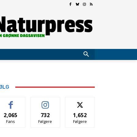
ØLG
2,065
732
1,652
Fans
Følgere
Følgere