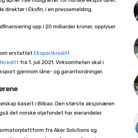
 og åpner nye muligheter for norske eksportører,
 direktør i Eksfin, i en pressemelding.
finansiering opp i 20 milliarder kroner, opplyser
 som erstattet
Eksportkreditt
tkreditt
fra 1. juli 2021. Virksomheten skal i
eksport gjennom låne- og garantiordninger.
dørene
selskap basert i Bilbao. Den største aksjonæren
gså det norske oljefondet har eierandeler.
sformatorplattform fra Aker Solutions og