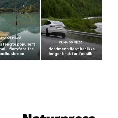
LIMA OG MILJØ
KLIMA OG MILJØ
t stengte populært
mål – flomfare fra
Nordmenn flest har ikke
ondhusbreen
lenger bruk for fossilbil