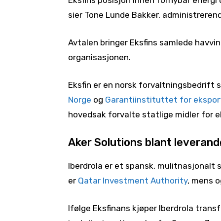
Eksfins posisjon innen fornybar energi
sier Tone Lunde Bakker, administrerende
Avtalen bringer Eksfins samlede havvind
organisasjonen.
Eksfin er en norsk forvaltningsbedrift
Norge
og
Garantiinstituttet for ekspor
hovedsak forvalte statlige midler for 
Aker Solutions blant leveran
Iberdrola er et spansk, mulitnasjonalt 
er
Qatar Investment Authority
, mens o
Ifølge Eksfinans kjøper Iberdrola tran