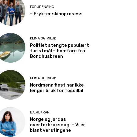
FORURENSING
– Frykter skinnprosess
KLIMA OG MILJØ
Politiet stengte populært
turistmål – flomfare fra
Bondhusbreen
KLIMA OG MILJØ
Nordmenn flest har ikke
lenger bruk for fossilbil
BÆREKRAFT
Norge og jordas
overforbruksdag: – Vi er
blant verstingene