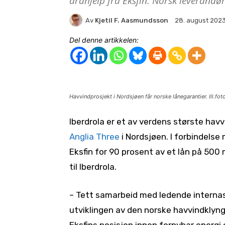
drahjelp fra Eksfin. Norsk leverandør
Av
Kjetil F. Aasmundsson
28. august 202
Del denne artikkelen:
Havvindprosjekt i Nordsjøen får norske lånegarantier. Ill.fot
Iberdrola er et av verdens største hav
Anglia Three
i Nordsjøen. I forbindelse
Eksfin for 90 prosent av et lån på 500 m
til Iberdrola.
– Tett samarbeid med ledende internas
utviklingen av den norske havvindklyn