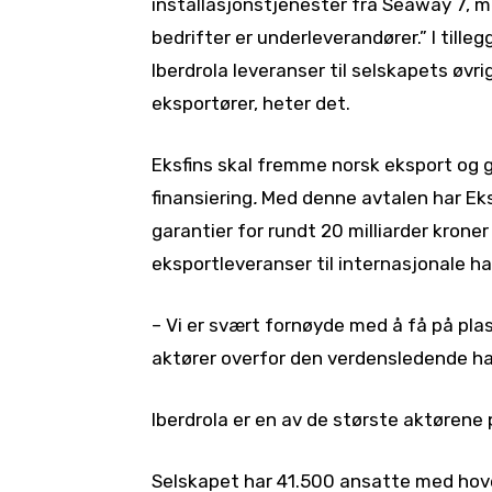
installasjonstjenester fra Seaway 7, 
bedrifter er underleverandører.” I tilleg
Iberdrola leveranser til selskapets øv
eksportører, heter det.
Eksfins skal fremme norsk eksport og gr
finansiering
.
Med denne avtalen har Eksf
garantier for rundt 20 milliarder krone
eksportleveranser til internasjonale hav
– Vi er svært fornøyde med å få på pl
aktører overfor den verdensledende ha
Iberdrola er en av de største aktørene
Selskapet har 41.500 ansatte med hove