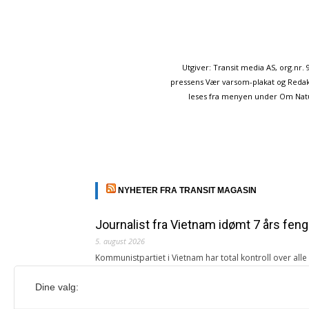
Utgiver: Transit media AS, org.nr
pressens Vær varsom-plakat og Redakt
leses fra menyen under Om Naturp
NYHETER FRA TRANSIT MAGASIN
Journalist fra Vietnam idømt 7 års feng
5. august 2026
Kommunistpartiet i Vietnam har total kontroll over all
Årsabonnement, Månedsabonnement eller 24-timers tilg
Dine valg:
Redaksjonen