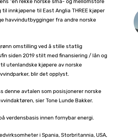
mens “en rekke norske små- og mellomstore
g til innkjøpene til East Anglia THREE kjøper
rige havvindutbygginger fra andre norske
ønn omstilling ved å stille statlig
in siden 2019 stilt med finansiering / lån og
r til utenlandske kjøpere av norske
vindparker, blir det opplyst.
ass denne avtalen som posisjonerer norske
vvindaktøren, sier Tone Lunde Bakker.
 på verdensbasis innen fornybar energi.
dvirksomheter i Spania, Storbritannia, USA,