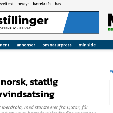
evelferd
rovdyr
bærekraft
hav
ment
annonser
om naturpress
min side
F
 norsk, statlig
avvindsatsing
Iberdrola, med største eier fra Qatar, får