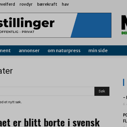
evelferd
rovdyr
bærekraft
hav
ment
annonser
om naturpress
min side
ater
–
d et nytt søk.
6.
P
t er blitt borte i svensk
F