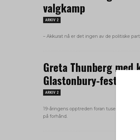
valgkamp
ARKIV 2
– Akkurat nå er det ingen av de politiske par
Greta Thunberg med k
Glastonbury-festivale
ARKIV 2
19-åringens opptreden foran tusenvis av men
på forhånd.