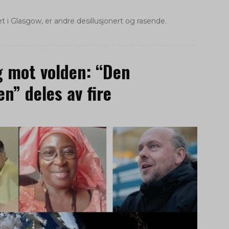
i Glasgow, er andre desillusjonert og rasende.
g mot volden: “Den
en” deles av fire