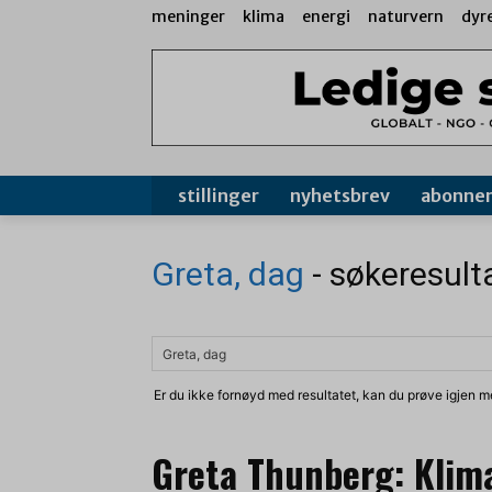
meninger
klima
energi
naturvern
dyr
stillinger
nyhetsbrev
abonne
Greta, dag
-
søkeresult
Er du ikke fornøyd med resultatet, kan du prøve igjen me
Greta Thunberg: Klimae