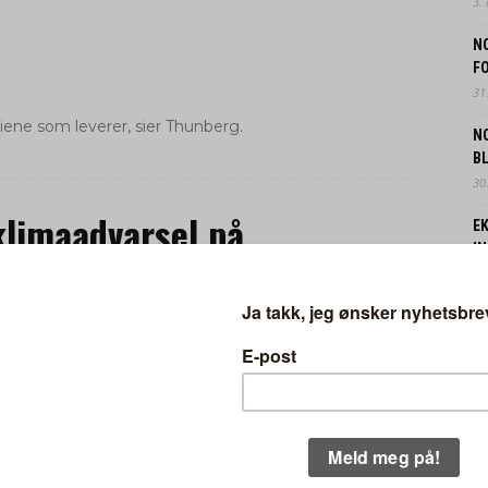
3.
N
FO
31.
tiene som leverer, sier Thunberg.
N
B
30.
limaadvarsel på
EK
IN
n
29.
nesker på Pyramid Stage lørdag kveld var ikke varslet