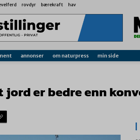
evelferd
rovdyr
bærekraft
hav
ment
annonser
om naturpress
min side
t jord er bedre enn konv