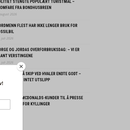
OLITIET STENGTE POPULÆRT TURISTMÅL –
LOMFARE FRA BONDHUSBREEN
 august 2026
ORDMENN FLEST HAR IKKE LENGER BRUK FOR
SSILBIL
 juli 2026
ORGE OG JORDAS OVERFORBRUKSDAG: – VI ER
LANT VERSTINGENE
 juli 2026
SPLOSJON PÅ SKIP VED HVALER ENDTE GODT –
GEN SKADDE, INTET UTSLIPP
 juli 2026
PPMUNTRER MCDONALDS-KUNDER TIL Å PRESSE
RAM VELFERD FOR KYLLINGER
 juli 2026