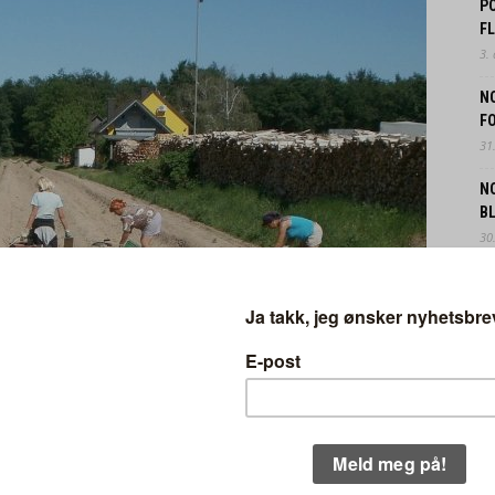
P
F
3.
N
FO
31.
N
B
30.
EK
IN
29.
O
F
28.