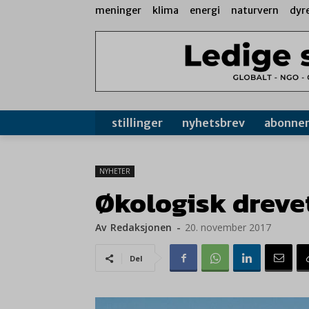
meninger
klima
energi
naturvern
dyr
stillinger
nyhetsbrev
abonne
NYHETER
Økologisk dreve
Av
Redaksjonen
-
20. november 2017
Del