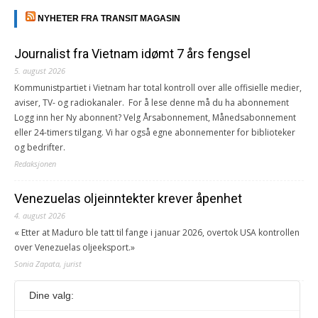
NYHETER FRA TRANSIT MAGASIN
Journalist fra Vietnam idømt 7 års fengsel
5. august 2026
Kommunistpartiet i Vietnam har total kontroll over alle offisielle medier,
aviser, TV- og radiokanaler. For å lese denne må du ha abonnement
Logg inn her Ny abonnent? Velg Årsabonnement, Månedsabonnement
eller 24-timers tilgang. Vi har også egne abonnementer for biblioteker
og bedrifter.
Redaksjonen
Venezuelas oljeinntekter krever åpenhet
4. august 2026
« Etter at Maduro ble tatt til fange i januar 2026, overtok USA kontrollen
over Venezuelas oljeeksport.»
Sonia Zapata, jurist
Dine valg:
117,8 millioner er på flukt, en nedgang fra forrige
år