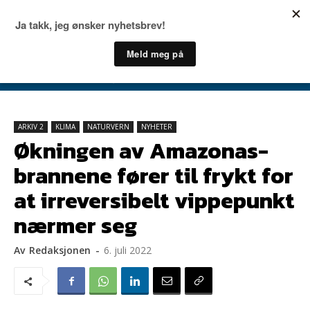
ARKIV 2
KLIMA
NATURVERN
NYHETER
Økningen av Amazonas-
brannene fører til frykt for
at irreversibelt vippepunkt
nærmer seg
Av
Redaksjonen
-
6. juli 2022