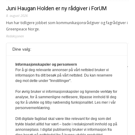
Juni Haugan Holden er ny rådgiver i ForUM
8. august 2026
Hun har tidligere jobbet som kommunikasjonsrådgiver og fagrådgiver i
Greenpeace Norge.
Redaksjonen
Dine valg:
Journalist fra Vietnam idømt 7 års fengsel
5. august 2026
Informasjonskapsler og personvern
Kommunistpartiet i Vietnam har total kontroll over alle offisielle medier,
For å gi deg relevante annonser på vårt nettsted bruker vi
aviser, TV- og radiokanaler. For å lese denne må du ha abonnement
informasjon fra ditt besøk på vårt nettsted. Du kan reservere
Logg inn her Ny abonnent? Velg Årsabonnement, Månedsabonnement
deg mot dette under "Innstillinger".
eller 24-timers tilgang. Vi har også egne abonnementer for biblioteker
og bedrifter.
For øvrig bruker vi informasjonskapsler og lignende verktøy for
analyse, for å sammenligne nettlesere, tilpasse innhold til deg
Redaksjonen
og for å utvikle og tilby nødvendig funksjonalitet. Les mer i vår
personvernerklæring.
Ditt digitale fagblad skal være like relevant for deg som det
trykte bladet alltid har vært – bade i redaksjonelt innhold og på
annonseplass. I digital publisering bruker vi informasjon fra