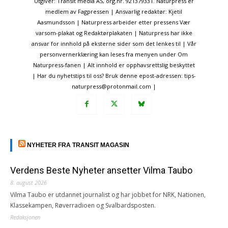
Utgiver: Transit media AS, org.nr. 921379331. Naturpress er
medlem av Fagpressen | Ansvarlig redaktør: Kjetil
Aasmundsson | Naturpress arbeider etter pressens Vær
varsom-plakat og Redaktørplakaten | Naturpress har ikke
ansvar for innhold på eksterne sider som det lenkes til | Vår
personvernerklæring kan leses fra menyen under Om
Naturpress-fanen | Alt innhold er opphavsrettslig beskyttet
| Har du nyhetstips til oss? Bruk denne epost-adressen: tips-
naturpress@protonmail.com |
NYHETER FRA TRANSIT MAGASIN
Verdens Beste Nyheter ansetter Vilma Taubo
8. august 2026
Vilma Taubo er utdannet journalist og har jobbet for NRK, Nationen,
Klassekampen, Røverradioen og Svalbardsposten.
Redaksjonen