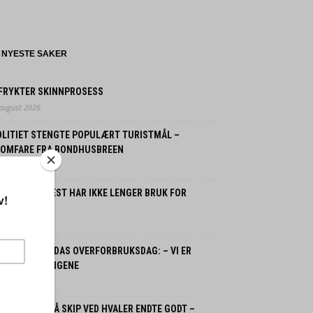
NYESTE SAKER
 FRYKTER SKINNPROSESS
 august 2026
OLITIET STENGTE POPULÆRT TURISTMÅL –
LOMFARE FRA BONDHUSBREEN
 august 2026
ORDMENN FLEST HAR IKKE LENGER BRUK FOR
SSILBIL
 juli 2026
ORGE OG JORDAS OVERFORBRUKSDAG: – VI ER
LANT VERSTINGENE
 juli 2026
SPLOSJON PÅ SKIP VED HVALER ENDTE GODT –