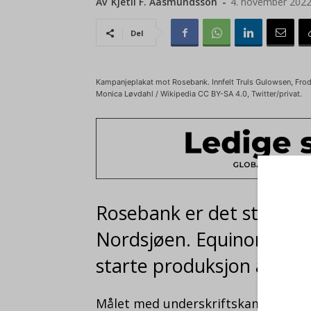
Av
Kjetil F. Aasmundsson
-
4. november 202
Del
Kampanjeplakat mot Rosebank. Innfelt Truls Gulowsen, Frod
Monica Løvdahl / Wikipedia CC BY-SA 4.0, Twitter/privat.
Rosebank er det største u
Nordsjøen. Equinor har s
starte produksjon av felt
Målet med underskriftskampanjen er