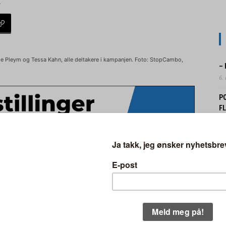
2
e Pleym og Tessa Kahn, alle deltakere i kampanjen. Foto: StopCambo,
–
6.
P
F
3.
N
åpnede feltet på britisk side i
FO
31.
økt britiske myndigheter om å
N
et.
B
30.
 å få Equinor til å trekke planene om
EK