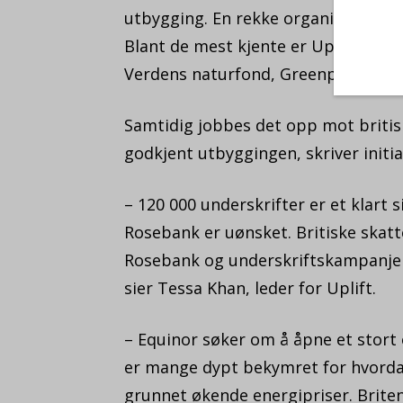
utbygging. En rekke organisasjoner s
Blant de mest kjente er Uplift, Gre
Verdens naturfond, Greenpeace No
Samtidig jobbes det opp mot britis
godkjent utbyggingen, skriver initi
– 120 000 underskrifter er et klart s
Rosebank er uønsket. Britiske skatt
Rosebank og underskriftskampanjen h
sier Tessa Khan, leder for Uplift.
– Equinor søker om å åpne et stort o
er mange dypt bekymret for hvord
grunnet økende energipriser. Brite