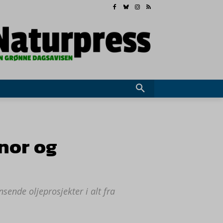
nor og
sende oljeprosjekter i alt fra