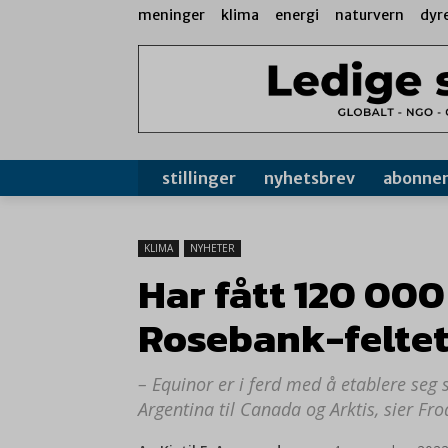
meninger
klima
energi
naturvern
dyr
stillinger
nyhetsbrev
abonne
KLIMA
NYHETER
Har fått 120 00
Rosebank-felte
– Equinor er i ferd med å etablere seg 
Argentina til Canada og Arktis, sier Fr