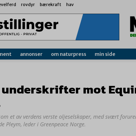
evelferd
rovdyr
bærekraft
hav
ment
annonser
om naturpress
min side
0 underskrifter mot Equi
t
som et av verdens verste oljeselskaper, med svært foruren
ode Pleym, leder i Greenpeace Norge.