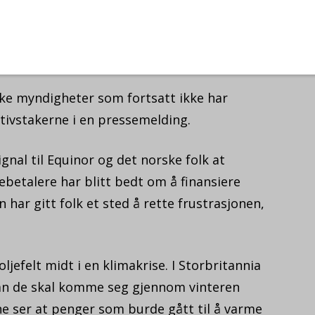
IN
tår bak; norske, britiske og internasjonale.
29.
enpeace, Friends of the Earth, 350, WWF
rge og Naturnverforbundet.
ke myndigheter som fortsatt ikke har
ativstakerne i en pressemelding.
ignal til Equinor og det norske folk at
ebetalere har blitt bedt om å finansiere
ar gitt folk et sted å rette frustrasjonen,
ljefelt midt i en klimakrise. I Storbritannia
an de skal komme seg gjennom vinteren
ne ser at penger som burde gått til å varme