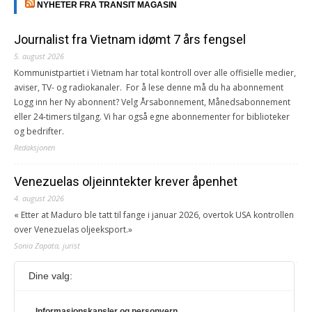
NYHETER FRA TRANSIT MAGASIN
Journalist fra Vietnam idømt 7 års fengsel
5. august 2026
Kommunistpartiet i Vietnam har total kontroll over alle offisielle medier,
aviser, TV- og radiokanaler. For å lese denne må du ha abonnement
Logg inn her Ny abonnent? Velg Årsabonnement, Månedsabonnement
eller 24-timers tilgang. Vi har også egne abonnementer for biblioteker
og bedrifter.
Redaksjonen
Venezuelas oljeinntekter krever åpenhet
4. august 2026
« Etter at Maduro ble tatt til fange i januar 2026, overtok USA kontrollen
over Venezuelas oljeeksport.»
Sonia Zapata, jurist
Dine valg:
117,8 millioner er på flukt, en nedgang fra forrige
år
Informasjonskapsler og personvern
1. august 2026