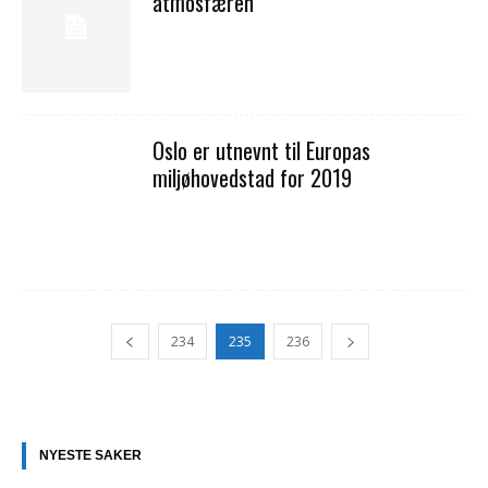
atmosfæren
Oslo er utnevnt til Europas
miljøhovedstad for 2019
234
235
236
NYESTE SAKER