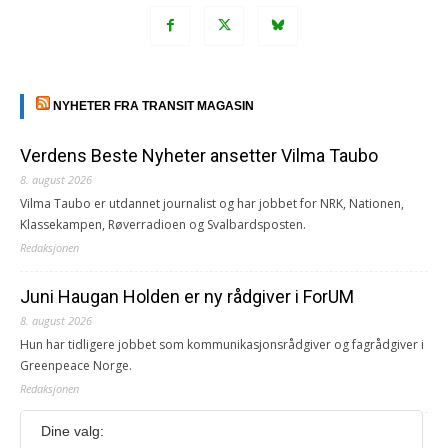
NYHETER FRA TRANSIT MAGASIN
Verdens Beste Nyheter ansetter Vilma Taubo
8. august 2026
Vilma Taubo er utdannet journalist og har jobbet for NRK, Nationen,
Klassekampen, Røverradioen og Svalbardsposten.
Redaksjonen
Juni Haugan Holden er ny rådgiver i ForUM
8. august 2026
Hun har tidligere jobbet som kommunikasjonsrådgiver og fagrådgiver i
Greenpeace Norge.
Redaksjonen
Dine valg:
Journalist fra Vietnam idømt 7 års fengsel