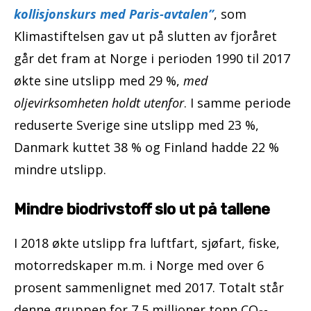
kollisjonskurs med Paris-avtalen”
, som
Klimastiftelsen gav ut på slutten av fjoråret
går det fram at Norge i perioden 1990 til 2017
økte sine utslipp med 29 %,
med
oljevirksomheten holdt utenfor
. I samme periode
reduserte Sverige sine utslipp med 23 %,
Danmark kuttet 38 % og Finland hadde 22 %
mindre utslipp.
Mindre biodrivstoff slo ut på tallene
I 2018 økte utslipp fra luftfart, sjøfart, fiske,
motorredskaper m.m. i Norge med over 6
prosent sammenlignet med 2017. Totalt står
denne gruppen for 7,5 millioner tonn CO
-