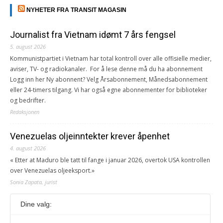
NYHETER FRA TRANSIT MAGASIN
Journalist fra Vietnam idømt 7 års fengsel
5. august 2026
Kommunistpartiet i Vietnam har total kontroll over alle offisielle medier,
aviser, TV- og radiokanaler. For å lese denne må du ha abonnement
Logg inn her Ny abonnent? Velg Årsabonnement, Månedsabonnement
eller 24-timers tilgang. Vi har også egne abonnementer for biblioteker
og bedrifter.
Redaksjonen
Venezuelas oljeinntekter krever åpenhet
4. august 2026
« Etter at Maduro ble tatt til fange i januar 2026, overtok USA kontrollen
over Venezuelas oljeeksport.»
Sonia Zapata, jurist
Dine valg:
117,8 millioner er på flukt, en nedgang fra forrige
år