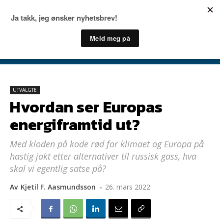
UTVALGTE
Hvordan ser Europas
energiframtid ut?
Med kloden på kode rød for klimaet og Europa på
hastig jakt etter alternativer til russisk gass, hva
skal vi egentlig satse på?
Av
Kjetil F. Aasmundsson
-
26. mars 2022