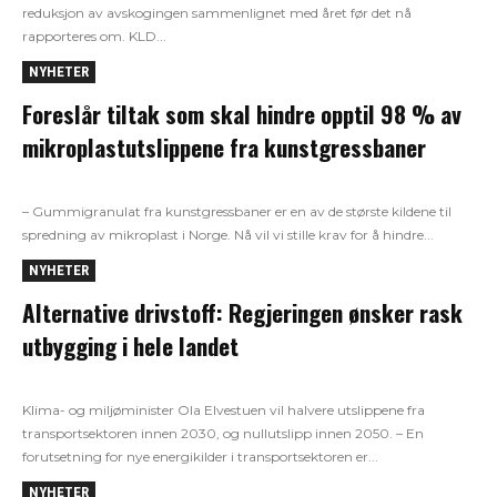
reduksjon av avskogingen sammenlignet med året før det nå
rapporteres om. KLD...
NYHETER
Foreslår tiltak som skal hindre opptil 98 % av
mikroplastutslippene fra kunstgressbaner
– Gummigranulat fra kunstgressbaner er en av de største kildene til
spredning av mikroplast i Norge. Nå vil vi stille krav for å hindre...
NYHETER
Alternative drivstoff: Regjeringen ønsker rask
utbygging i hele landet
Klima- og miljøminister Ola Elvestuen vil halvere utslippene fra
transportsektoren innen 2030, og nullutslipp innen 2050. – En
forutsetning for nye energikilder i transportsektoren er...
NYHETER