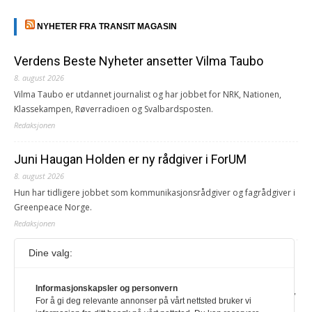
NYHETER FRA TRANSIT MAGASIN
Verdens Beste Nyheter ansetter Vilma Taubo
8. august 2026
Vilma Taubo er utdannet journalist og har jobbet for NRK, Nationen,
Klassekampen, Røverradioen og Svalbardsposten.
Redaksjonen
Juni Haugan Holden er ny rådgiver i ForUM
8. august 2026
Hun har tidligere jobbet som kommunikasjonsrådgiver og fagrådgiver i
Greenpeace Norge.
Redaksjonen
Dine valg:
Journalist fra Vietnam idømt 7 års fengsel
5. august 2026
Informasjonskapsler og personvern
Kommunistpartiet i Vietnam har total kontroll over alle offisielle medier,
For å gi deg relevante annonser på vårt nettsted bruker vi
aviser, TV- og radiokanaler. For å lese denne må du ha abonnement