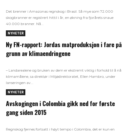
Det brenner i Amazonas regnskog i Brasil. Så mye som 72.000
skogbranner er registrert hittil i år, en økning fra fjorårets snaue
40.000 branner. Nå...
NYHETER
Ny FN-rapport: Jordas matproduksjon i fare på
grunn av klimaendringene
– Landarealene og bruken av dem er ekstremt viktig i forhold til å nå
klimamålene, sa direktør i Miljødirektoratet, Ellen Hambro, under
lanseringen av...
NYHETER
Avskogingen i Colombia gikk ned for første
gang siden 2015
Regnskog fjernes fortsatt i høyt tempo i Colombia, det er kun en