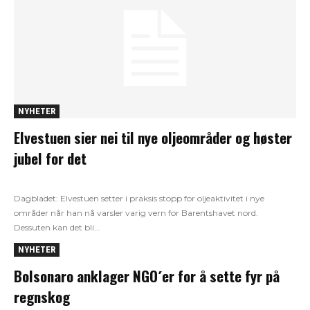
NYHETER
Elvestuen sier nei til nye oljeområder og høster
jubel for det
Dagbladet: Elvestuen setter i praksis stopp for oljeaktivitet i nye
områder når han nå varsler varig vern for Barentshavet nord.
Dessuten kan det bli...
NYHETER
Bolsonaro anklager NGO´er for å sette fyr på
regnskog